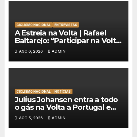
CICLISMO NACIONAL
ENTREVISTAS
A Estreia na Volta | Rafael
Baltarejo: “Participar na Volta
a Portugal é o sonho de
AGO 6, 2026
ADMIN
qualquer ciclista”
CICLISMO NACIONAL
NOTÍCIAS
Julius Johansen entra a todo
o gás na Volta a Portugal e
lidera dobradinha da UAE
AGO 5, 2026
ADMIN
Team Emirates em Lisboa