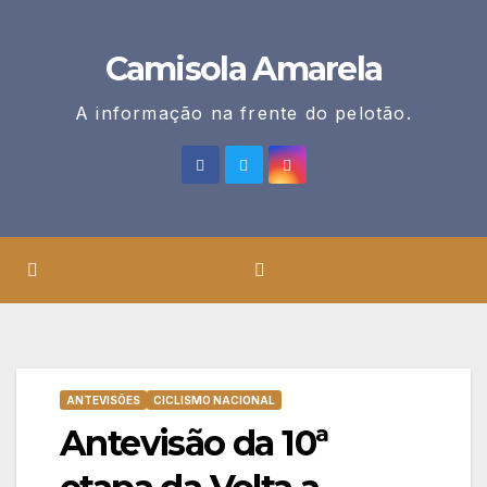
Skip
to
Camisola Amarela
content
A informação na frente do pelotão.
ANTEVISÕES
CICLISMO NACIONAL
Antevisão da 10ª