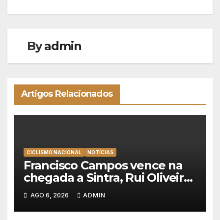
artigos
By
admin
Artigos Relacionados
CICLISMO NACIONAL
NOTÍCIAS
Francisco Campos vence na
chegada a Sintra, Rui Oliveira
veste de amarelo na Volta a
AGO 6, 2026
ADMIN
Portugal