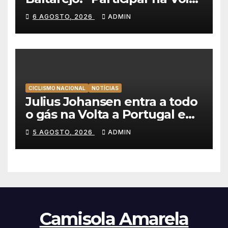
a Portugal é o sonho de
6 AGOSTO, 2026
ADMIN
qualquer ciclista”
CICLISMO NACIONAL
NOTÍCIAS
Julius Johansen entra a todo
o gás na Volta a Portugal e
lidera dobradinha da UAE
5 AGOSTO, 2026
ADMIN
Team Emirates em Lisboa
Camisola Amarela