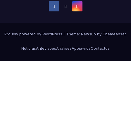
Proudly powered by WordPress
|
Theme: Newsup by
Themeansar
.
Notícias
Antevisões
Análises
Apoia-nos
Contactos