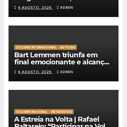
veste de amarelo na Volta a
6 AGOSTO, 2026
ADMIN
Portugal
CICLISMO INTERNACIONAL
NOTÍCIAS
Bart Lemmen triunfa em
final emocionante e alcança
a primeira vitória da carreira
6 AGOSTO, 2026
ADMIN
na Volta à Polónia
CICLISMO NACIONAL
ENTREVISTAS
A Estreia na Volta | Rafael
Baltarejo: “Participar na Volta