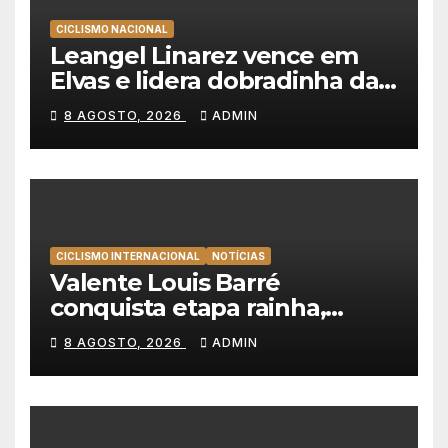
CICLISMO NACIONAL
Leangel Linarez vence em
Elvas e lidera dobradinha da
Tavfer-Ovos Matinados-
8 AGOSTO, 2026
ADMIN
Mortágua
CICLISMO INTERNACIONAL
NOTÍCIAS
Valente Louis Barré
conquista etapa rainha,
Christian Scaroni é o novo
8 AGOSTO, 2026
ADMIN
líder da Volta a Polónia