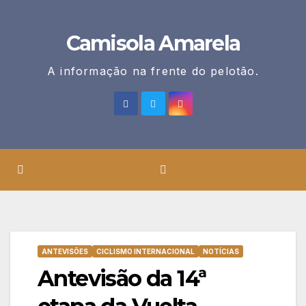
Skip
to
Camisola Amarela
content
A informação na frente do pelotão.
ANTEVISÕES
CICLISMO INTERNACIONAL
NOTÍCIAS
Antevisão da 14ª