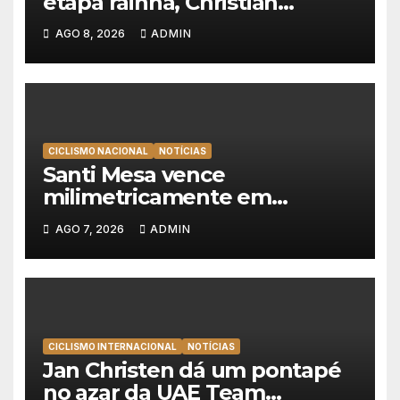
etapa rainha, Christian
Scaroni é o novo líder da
AGO 8, 2026
ADMIN
Volta a Polónia
CICLISMO NACIONAL
NOTÍCIAS
Santi Mesa vence
milimetricamente em
Albufeira, Rui Oliveira
AGO 7, 2026
ADMIN
mantém a amarela da Volta a
Portugal
CICLISMO INTERNACIONAL
NOTÍCIAS
Jan Christen dá um pontapé
no azar da UAE Team