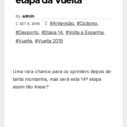
etapa da Vuelta
By
admin
#Antevisão
,
#Ciclismo
,
SET 6, 2019
#Desporto
,
#Etapa 14
,
#Volta a Espanha
,
#Vuelta
,
#Vuelta 2019
Uma rara chance para os sprinters depois de
tanta montanha, mas será esta 14ª etapa
assim tão linear?