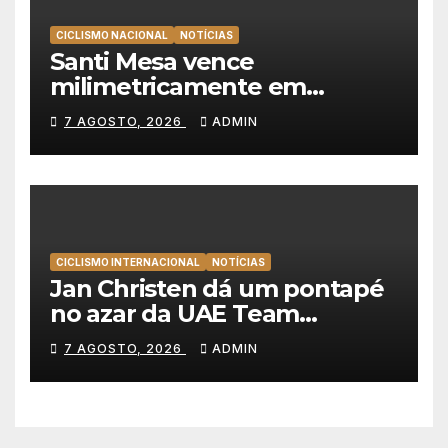
CICLISMO NACIONAL
NOTÍCIAS
Santi Mesa vence
milimetricamente em
Albufeira, Rui Oliveira
7 AGOSTO, 2026
ADMIN
mantém a amarela da Volta a
Portugal
CICLISMO INTERNACIONAL
NOTÍCIAS
Jan Christen dá um pontapé
no azar da UAE Team
Emirates e vence na Volta a
7 AGOSTO, 2026
ADMIN
Polónia