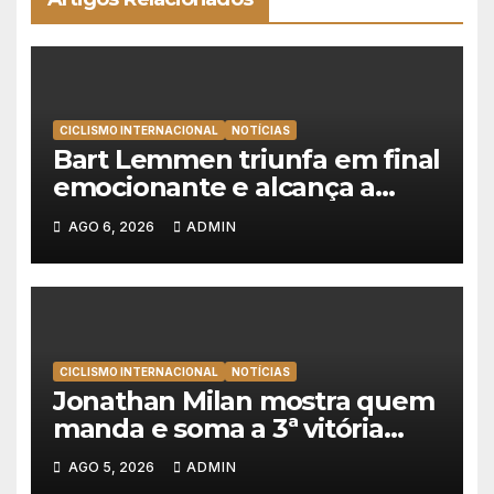
CICLISMO INTERNACIONAL
NOTÍCIAS
Bart Lemmen triunfa em final
emocionante e alcança a
primeira vitória da carreira na
AGO 6, 2026
ADMIN
Volta à Polónia
CICLISMO INTERNACIONAL
NOTÍCIAS
Jonathan Milan mostra quem
manda e soma a 3ª vitória
consecutiva na Volta a
AGO 5, 2026
ADMIN
Polónia