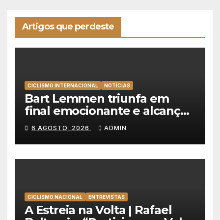
Artigos que perdeste
CICLISMO INTERNACIONAL
NOTÍCIAS
Bart Lemmen triunfa em
final emocionante e alcança
a primeira vitória da carreira
6 AGOSTO, 2026
ADMIN
na Volta à Polónia
CICLISMO NACIONAL
ENTREVISTAS
A Estreia na Volta | Rafael