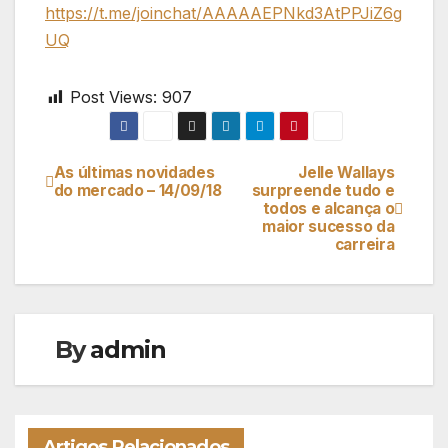
https://t.me/joinchat/AAAAAEPNkd3AtPPJiZ6g
UQ
Post Views:
907
As últimas novidades
Jelle Wallays
Navegação
do mercado – 14/09/18
surpreende tudo e
todos e alcança o
de
maior sucesso da
carreira
artigos
By
admin
Artigos Relacionados