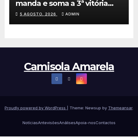
manda e soma a 3ª vitória
consecutiva na Volta a
5 AGOSTO, 2026
ADMIN
Polónia
Camisola Amarela
Proudly powered by WordPress
|
Theme: Newsup by
Themeansar
.
Notícias
Antevisões
Análises
Apoia-nos
Contactos