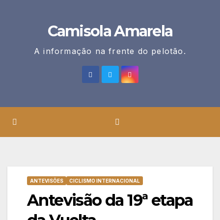
Skip
to
Camisola Amarela
content
A informação na frente do pelotão.
ANTEVISÕES
CICLISMO INTERNACIONAL
Antevisão da 19ª etapa