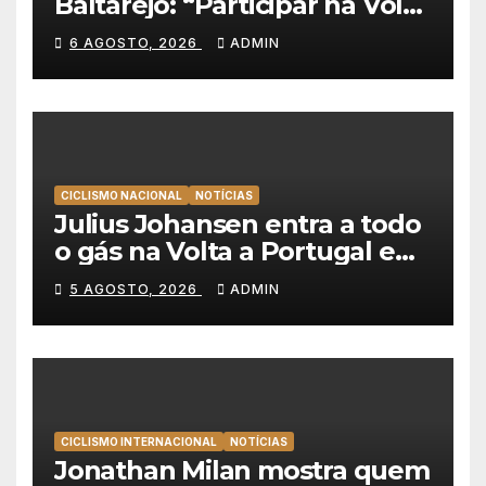
Baltarejo: “Participar na Volta
a Portugal é o sonho de
6 AGOSTO, 2026
ADMIN
qualquer ciclista”
CICLISMO NACIONAL
NOTÍCIAS
Julius Johansen entra a todo
o gás na Volta a Portugal e
lidera dobradinha da UAE
5 AGOSTO, 2026
ADMIN
Team Emirates em Lisboa
CICLISMO INTERNACIONAL
NOTÍCIAS
Jonathan Milan mostra quem