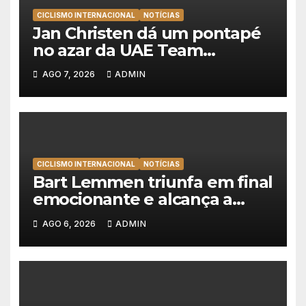
CICLISMO INTERNACIONAL
NOTÍCIAS
Jan Christen dá um pontapé
no azar da UAE Team
Emirates e vence na Volta a
AGO 7, 2026
ADMIN
Polónia
CICLISMO INTERNACIONAL
NOTÍCIAS
Bart Lemmen triunfa em final
emocionante e alcança a
primeira vitória da carreira na
AGO 6, 2026
ADMIN
Volta à Polónia