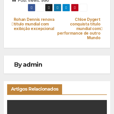
Post Views:
996
Rohan Dennis renova
Chloe Dygert
Navegação
título mundial com
conquista título
exibição excepcional
mundial com
de
performance de outro
Mundo
artigos
By
admin
Artigos Relacionados