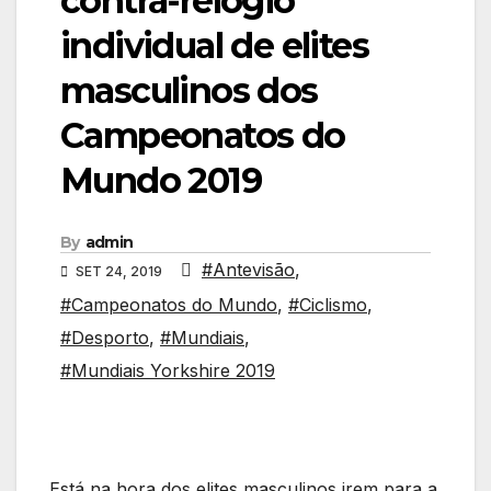
contra-relógio
individual de elites
masculinos dos
Campeonatos do
Mundo 2019
By
admin
#Antevisão
,
SET 24, 2019
#Campeonatos do Mundo
,
#Ciclismo
,
#Desporto
,
#Mundiais
,
#Mundiais Yorkshire 2019
Está na hora dos elites masculinos irem para a