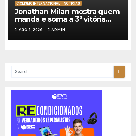
CICLISMO INTERNACIONAL
NOTÍCIAS
Jonathan Milan mostra quem
manda e soma a 3ª vitória
consecutiva na Volta a
AGO 5, 2026
ADMIN
Polónia