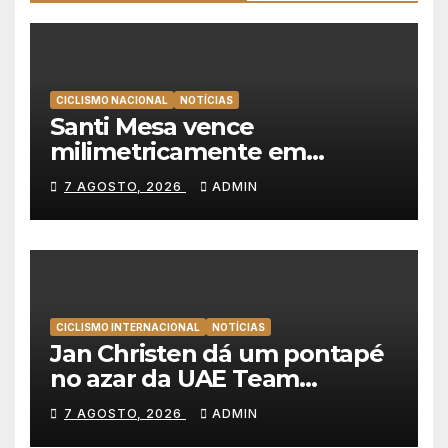
CICLISMO NACIONAL
NOTÍCIAS
Santi Mesa vence
milimetricamente em
Albufeira, Rui Oliveira
7 AGOSTO, 2026
ADMIN
mantém a amarela da Volta a
Portugal
CICLISMO INTERNACIONAL
NOTÍCIAS
Jan Christen dá um pontapé
no azar da UAE Team
Emirates e vence na Volta a
7 AGOSTO, 2026
ADMIN
Polónia