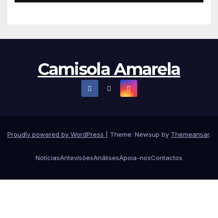
Camisola Amarela
Proudly powered by WordPress
|
Theme: Newsup by
Themeansar
.
Notícias
Antevisões
Análises
Apoia-nos
Contactos