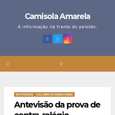
Skip
to
Camisola Amarela
content
A informação na frente do pelotão.
ANTEVISÕES
CICLISMO INTERNACIONAL
Antevisão da prova de