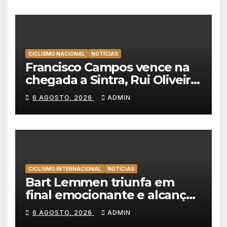
CICLISMO NACIONAL
NOTÍCIAS
Francisco Campos vence na
chegada a Sintra, Rui Oliveira
veste de amarelo na Volta a
6 AGOSTO, 2026
ADMIN
Portugal
CICLISMO INTERNACIONAL
NOTÍCIAS
Bart Lemmen triunfa em
final emocionante e alcança
a primeira vitória da carreira
6 AGOSTO, 2026
ADMIN
na Volta à Polónia