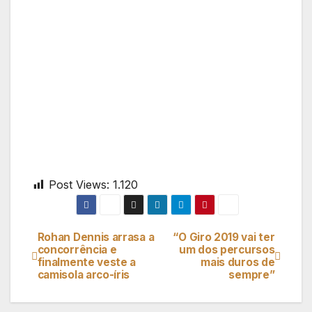
Post Views:
1.120
Rohan Dennis arrasa a
“O Giro 2019 vai ter
Navegação
concorrência e
um dos percursos
finalmente veste a
mais duros de
de
camisola arco-íris
sempre”
artigos