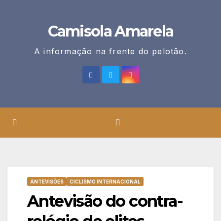
Skip
to
Camisola Amarela
content
A informação na frente do pelotão.
ANTEVISÕES
CICLISMO INTERNACIONAL
Antevisão do contra-