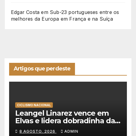
Edgar Costa
em
Sub-23 portugueses entre os
melhores da Europa em França e na Suíça
Artigos que perdeste
CICLISMO NACIONAL
Leangel Linarez vence em
Elvas e lidera dobradinha da
Tavfer-Ovos Matinados-
8 AGOSTO, 2026
ADMIN
Mortágua