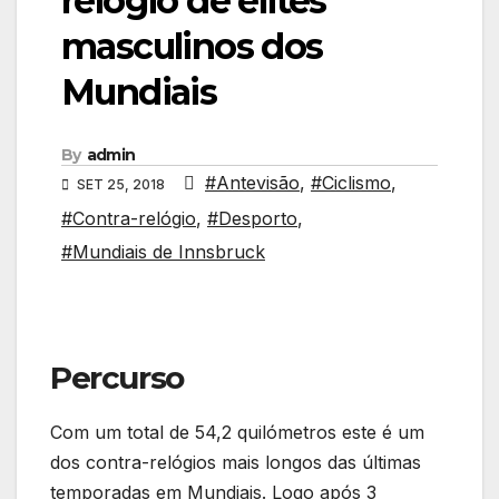
relógio de elites
masculinos dos
Mundiais
By
admin
#Antevisão
,
#Ciclismo
,
SET 25, 2018
#Contra-relógio
,
#Desporto
,
#Mundiais de Innsbruck
Percurso
Com um total de 54,2 quilómetros este é um
dos contra-relógios mais longos das últimas
temporadas em Mundiais. Logo após 3