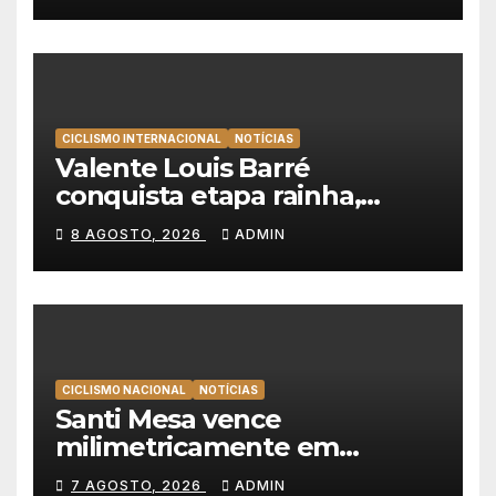
CICLISMO INTERNACIONAL
NOTÍCIAS
Valente Louis Barré
conquista etapa rainha,
Christian Scaroni é o novo
8 AGOSTO, 2026
ADMIN
líder da Volta a Polónia
CICLISMO NACIONAL
NOTÍCIAS
Santi Mesa vence
milimetricamente em
Albufeira, Rui Oliveira
7 AGOSTO, 2026
ADMIN