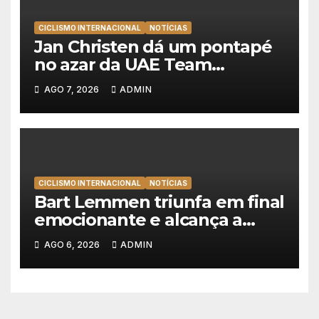
CICLISMO INTERNACIONAL
NOTÍCIAS
Jan Christen dá um pontapé
no azar da UAE Team
Emirates e vence na Volta a
AGO 7, 2026
ADMIN
Polónia
CICLISMO INTERNACIONAL
NOTÍCIAS
Bart Lemmen triunfa em final
emocionante e alcança a
primeira vitória da carreira na
AGO 6, 2026
ADMIN
Volta à Polónia