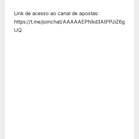
Link de acesso ao canal de apostas:
https://t.me/joinchat/AAAAAEPNkd3AtPPJiZ6g
UQ