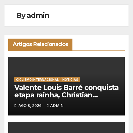
By
admin
Artigos Relacionados
CICLISMO INTERNACIONAL
NOTÍCIAS
Valente Louis Barré conquista
etapa rainha, Christian
Scaroni é o novo líder da
AGO 8, 2026
ADMIN
Volta a Polónia