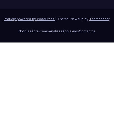
Proudly powered by WordPress
|
Theme: Newsup by
Themeansar
.
Notícias
Antevisões
Análises
Apoia-nos
Contactos