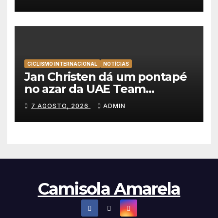
mantém a amarela da Volta a
Portugal
CICLISMO INTERNACIONAL
NOTÍCIAS
Jan Christen dá um pontapé
no azar da UAE Team
Emirates e vence na Volta a
7 AGOSTO, 2026
ADMIN
Polónia
Camisola Amarela