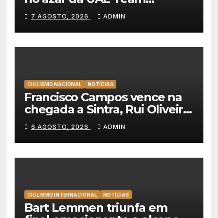
Emirates e vence na Volta a
7 AGOSTO, 2026
ADMIN
Polónia
CICLISMO NACIONAL
NOTÍCIAS
Francisco Campos vence na
chegada a Sintra, Rui Oliveira
veste de amarelo na Volta a
6 AGOSTO, 2026
ADMIN
Portugal
CICLISMO INTERNACIONAL
NOTÍCIAS
Bart Lemmen triunfa em