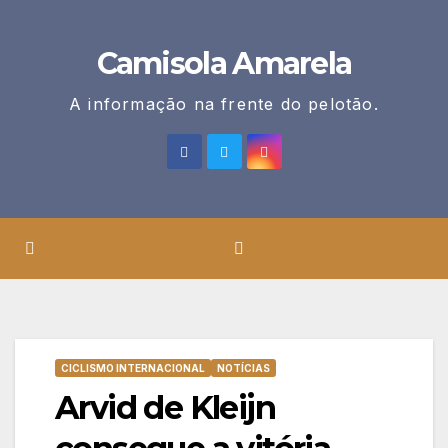
Skip
to
Camisola Amarela
content
A informação na frente do pelotão.
CICLISMO INTERNACIONAL
NOTÍCIAS
Arvid de Kleijn