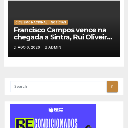
CICLISMO NACIONAL
NOTÍCIAS
Francisco Campos vence na
chegada a Sintra, Rui Oliveira
veste de amarelo na Volta a
AGO 6, 2026
ADMIN
Portugal