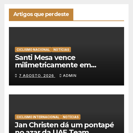
Artigos que perdeste
CICLISMO NACIONAL
NOTÍCIAS
Santi Mesa vence
milimetricamente em
Albufeira, Rui Oliveira
7 AGOSTO, 2026
ADMIN
mantém a amarela da Volta a
Portugal
CICLISMO INTERNACIONAL
NOTÍCIAS
Jan Christen dá um pontapé
no azar da UAE Team