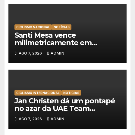
CICLISMO NACIONAL
NOTÍCIAS
Santi Mesa vence
milimetricamente em
Albufeira, Rui Oliveira
AGO 7, 2026
ADMIN
mantém a amarela da Volta a
Portugal
CICLISMO INTERNACIONAL
NOTÍCIAS
Jan Christen dá um pontapé
no azar da UAE Team
Emirates e vence na Volta a
AGO 7, 2026
ADMIN
Polónia