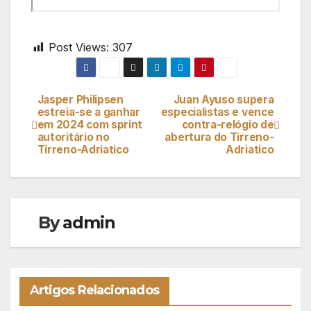
Post Views:
307
Jasper Philipsen
Juan Ayuso supera
Navegação
estreia-se a ganhar
especialistas e vence
em 2024 com sprint
contra-relógio de
de
autoritário no
abertura do Tirreno-
Tirreno-Adriatico
Adriatico
artigos
By
admin
Artigos Relacionados