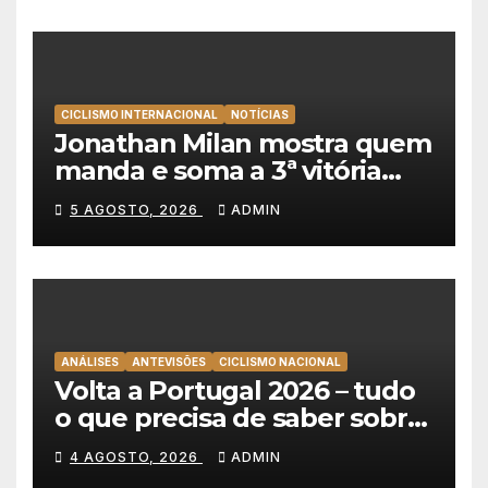
CICLISMO INTERNACIONAL
NOTÍCIAS
Jonathan Milan mostra quem
manda e soma a 3ª vitória
consecutiva na Volta a
5 AGOSTO, 2026
ADMIN
Polónia
ANÁLISES
ANTEVISÕES
CICLISMO NACIONAL
Volta a Portugal 2026 – tudo
o que precisa de saber sobre
as equipas e o percurso
4 AGOSTO, 2026
ADMIN