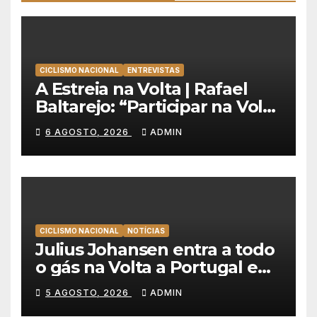
CICLISMO NACIONAL
ENTREVISTAS
A Estreia na Volta | Rafael
Baltarejo: “Participar na Volta
a Portugal é o sonho de
6 AGOSTO, 2026
ADMIN
qualquer ciclista”
CICLISMO NACIONAL
NOTÍCIAS
Julius Johansen entra a todo
o gás na Volta a Portugal e
lidera dobradinha da UAE
5 AGOSTO, 2026
ADMIN
Team Emirates em Lisboa