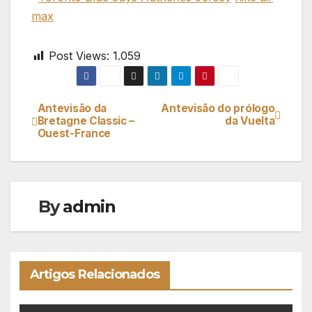
max
Post Views:
1.059
Antevisão da
Antevisão do prólogo
Navegação
Bretagne Classic –
da Vuelta
Ouest-France
de
artigos
By
admin
Artigos Relacionados