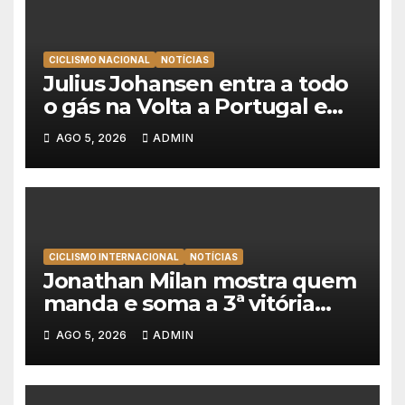
CICLISMO NACIONAL
NOTÍCIAS
Julius Johansen entra a todo
o gás na Volta a Portugal e
lidera dobradinha da UAE
AGO 5, 2026
ADMIN
Team Emirates em Lisboa
CICLISMO INTERNACIONAL
NOTÍCIAS
Jonathan Milan mostra quem
manda e soma a 3ª vitória
consecutiva na Volta a
AGO 5, 2026
ADMIN
Polónia