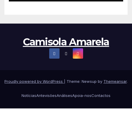
Camisola Amarela
Proudly powered by WordPress
|
Theme: Newsup by
Themeansar
.
Notícias
Antevisões
Análises
Apoia-nos
Contactos