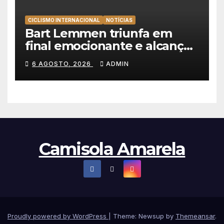
CICLISMO INTERNACIONAL
NOTÍCIAS
Bart Lemmen triunfa em
final emocionante e alcança
a primeira vitória da carreira
6 AGOSTO, 2026
ADMIN
na Volta à Polónia
Camisola Amarela
Proudly powered by WordPress
|
Theme: Newsup by
Themeansar
.