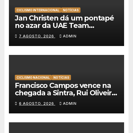
CICLISMO INTERNACIONAL
NOTÍCIAS
Jan Christen dá um pontapé
no azar da UAE Team
Emirates e vence na Volta a
7 AGOSTO, 2026
ADMIN
Polónia
CICLISMO NACIONAL
NOTÍCIAS
Francisco Campos vence na
chegada a Sintra, Rui Oliveira
veste de amarelo na Volta a
6 AGOSTO, 2026
ADMIN
Portugal