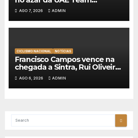
Emirates e vence na Volta a
AGO 7, 2026
ADMIN
Polónia
CICLISMO NACIONAL
NOTÍCIAS
Francisco Campos vence na
chegada a Sintra, Rui Oliveira
veste de amarelo na Volta a
AGO 6, 2026
ADMIN
Portugal