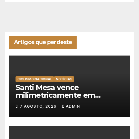
Artigos que perdeste
CICLISMO NACIONAL
NOTÍCIAS
Santi Mesa vence
milimetricamente em
Albufeira, Rui Oliveira
7 AGOSTO, 2026
ADMIN
mantém a amarela da Volta a
Portugal