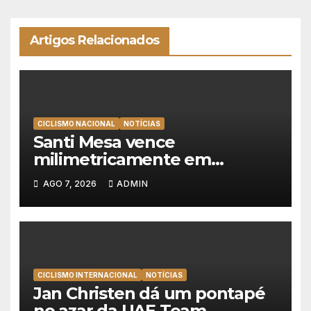
Artigos Relacionados
CICLISMO NACIONAL
NOTÍCIAS
Santi Mesa vence
milimetricamente em
Albufeira, Rui Oliveira
AGO 7, 2026
ADMIN
mantém a amarela da Volta a
Portugal
CICLISMO INTERNACIONAL
NOTÍCIAS
Jan Christen dá um pontapé
no azar da UAE Team