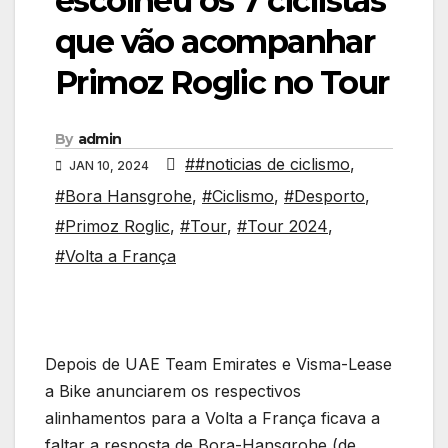
escolheu os 7 ciclistas
que vão acompanhar
Primoz Roglic no Tour
By
admin
##noticias de ciclismo
,
JAN 10, 2024
#Bora Hansgrohe
,
#Ciclismo
,
#Desporto
,
#Primoz Roglic
,
#Tour
,
#Tour 2024
,
#Volta a França
Depois de UAE Team Emirates e Visma-Lease
a Bike anunciarem os respectivos
alinhamentos para a Volta a França ficava a
faltar a resposta de Bora-Hansgrohe (de