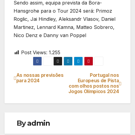
Sendo assim, equipa prevista da Bora-
Hansgrohe para o Tour 2024 será: Primoz
Roglic, Jai Hindley, Aleksandr Vlasov, Daniel
Martinez, Lennard Kamna, Matteo Sobrero,
Nico Denz e Danny van Poppel
Post Views:
1.255
As nossas previsões
Portugal nos
Navegação
para 2024
Europeus de Pista
com olhos postos nos
de
Jogos Olímpicos 2024
artigos
By
admin