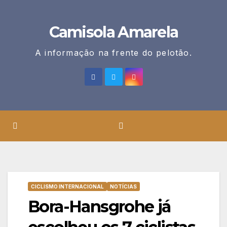
Skip
to
Camisola Amarela
content
A informação na frente do pelotão.
CICLISMO INTERNACIONAL
NOTÍCIAS
Bora-Hansgrohe já