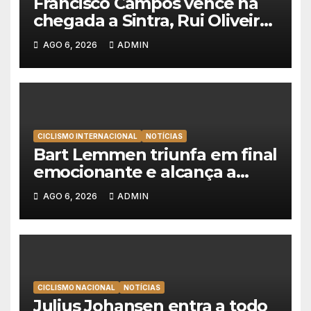
Francisco Campos vence na
chegada a Sintra, Rui Oliveira
veste de amarelo na Volta a
AGO 6, 2026
ADMIN
Portugal
CICLISMO INTERNACIONAL
NOTÍCIAS
Bart Lemmen triunfa em final
emocionante e alcança a
primeira vitória da carreira na
AGO 6, 2026
ADMIN
Volta à Polónia
CICLISMO NACIONAL
NOTÍCIAS
Julius Johansen entra a todo