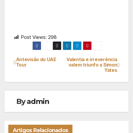
Post Views:
298
Antevisão do UAE
Valentia e irreverência
Navegação
Tour
valem triunfo a Simon
Yates
de
artigos
By
admin
Artigos Relacionados