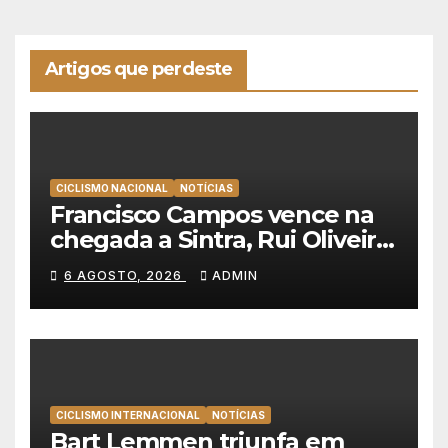
Artigos que perdeste
CICLISMO NACIONAL
NOTÍCIAS
Francisco Campos vence na
chegada a Sintra, Rui Oliveira
veste de amarelo na Volta a
6 AGOSTO, 2026
ADMIN
Portugal
CICLISMO INTERNACIONAL
NOTÍCIAS
Bart Lemmen triunfa em