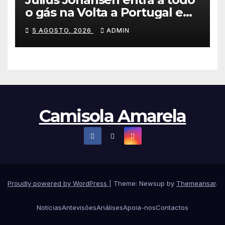
o gás na Volta a Portugal e
lidera dobradinha da UAE
5 AGOSTO, 2026
ADMIN
Team Emirates em Lisboa
Camisola Amarela
Proudly powered by WordPress
|
Theme: Newsup by
Themeansar
.
Notícias
Antevisões
Análises
Apoia-nos
Contactos