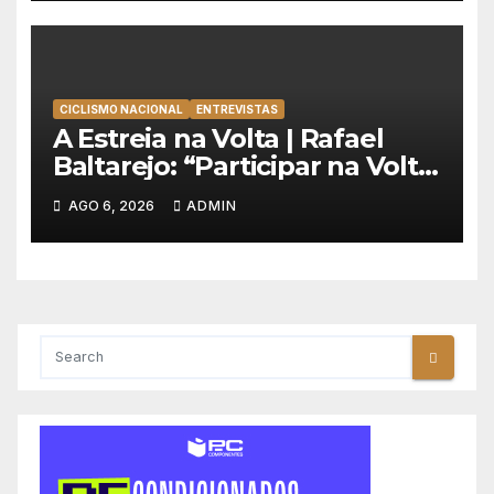
CICLISMO NACIONAL
ENTREVISTAS
A Estreia na Volta | Rafael
Baltarejo: “Participar na Volta
a Portugal é o sonho de
AGO 6, 2026
ADMIN
qualquer ciclista”