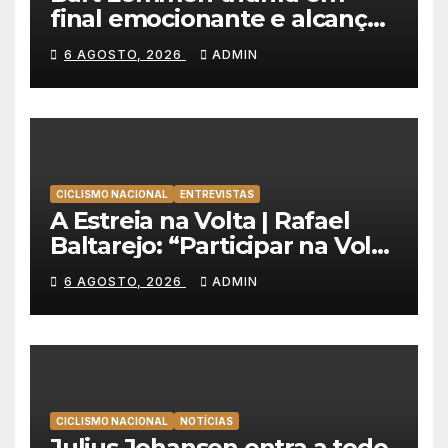
final emocionante e alcança
a primeira vitória da carreira
6 AGOSTO, 2026
ADMIN
na Volta à Polónia
CICLISMO NACIONAL
ENTREVISTAS
A Estreia na Volta | Rafael
Baltarejo: “Participar na Volta
a Portugal é o sonho de
6 AGOSTO, 2026
ADMIN
qualquer ciclista”
CICLISMO NACIONAL
NOTÍCIAS
Julius Johansen entra a todo