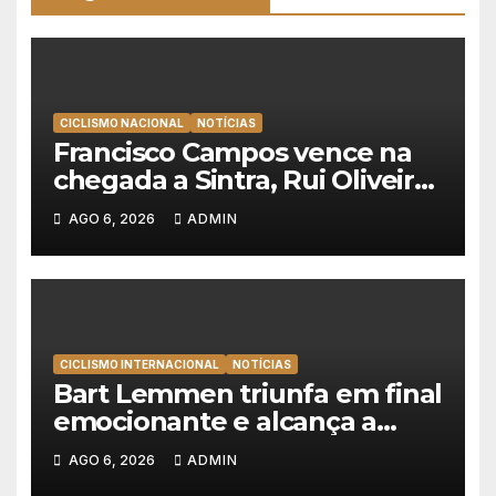
CICLISMO NACIONAL
NOTÍCIAS
Francisco Campos vence na
chegada a Sintra, Rui Oliveira
veste de amarelo na Volta a
AGO 6, 2026
ADMIN
Portugal
CICLISMO INTERNACIONAL
NOTÍCIAS
Bart Lemmen triunfa em final
emocionante e alcança a
primeira vitória da carreira na
AGO 6, 2026
ADMIN
Volta à Polónia