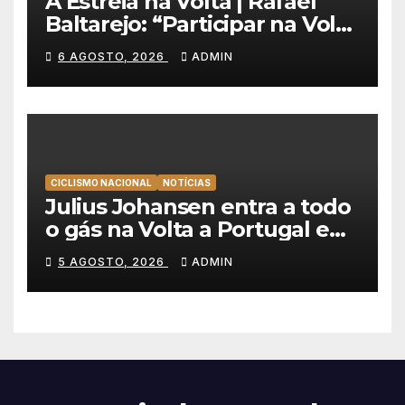
A Estreia na Volta | Rafael
Baltarejo: “Participar na Volta
a Portugal é o sonho de
6 AGOSTO, 2026
ADMIN
qualquer ciclista”
CICLISMO NACIONAL
NOTÍCIAS
Julius Johansen entra a todo
o gás na Volta a Portugal e
lidera dobradinha da UAE
5 AGOSTO, 2026
ADMIN
Team Emirates em Lisboa