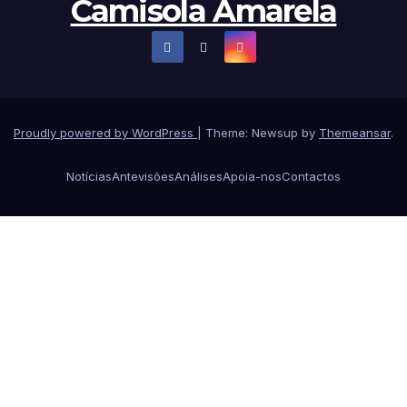
Camisola Amarela
Proudly powered by WordPress
|
Theme: Newsup by
Themeansar
.
Notícias
Antevisões
Análises
Apoia-nos
Contactos