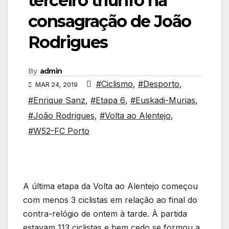
terceiro triunfo na
consagração de João
Rodrigues
By
admin
#Ciclismo
,
#Desporto
,
MAR 24, 2019
#Enrique Sanz
,
#Etapa 6
,
#Euskadi-Murias
,
#João Rodrigues
,
#Volta ao Alentejo
,
#W52-FC Porto
A última etapa da Volta ao Alentejo começou
com menos 3 ciclistas em relação ao final do
contra-relógio de ontem à tarde. À partida
estavam 113 ciclistas e bem cedo se formou a