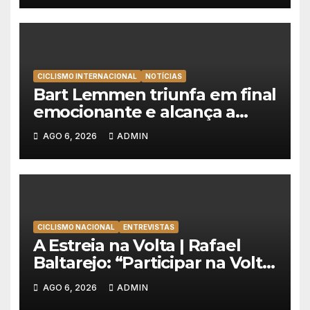
CICLISMO INTERNACIONAL
NOTÍCIAS
Bart Lemmen triunfa em final
emocionante e alcança a
primeira vitória da carreira na
AGO 6, 2026
ADMIN
Volta à Polónia
CICLISMO NACIONAL
ENTREVISTAS
A Estreia na Volta | Rafael
Baltarejo: “Participar na Volta
a Portugal é o sonho de
AGO 6, 2026
ADMIN
qualquer ciclista”