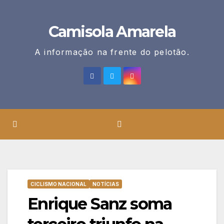
Skip
to
Camisola Amarela
content
A informação na frente do pelotão.
CICLISMO NACIONAL
NOTÍCIAS
Enrique Sanz soma