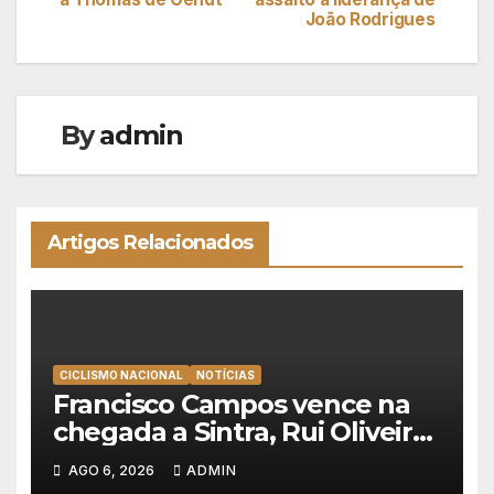
de
João Rodrigues
artigos
By
admin
Artigos Relacionados
CICLISMO NACIONAL
NOTÍCIAS
Francisco Campos vence na
chegada a Sintra, Rui Oliveira
veste de amarelo na Volta a
AGO 6, 2026
ADMIN
Portugal