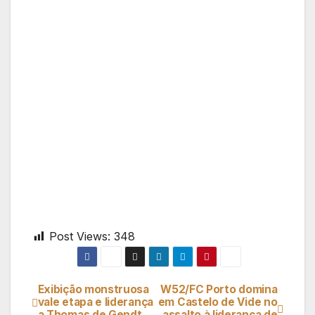
Post Views:
348
Exibição monstruosa
W52/FC Porto domina
Navegação
vale etapa e liderança
em Castelo de Vide no
a Thomas de Gendt
assalto à liderança de