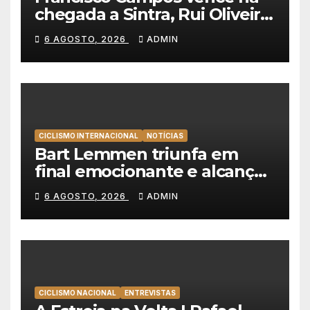
chegada a Sintra, Rui Oliveira
veste de amarelo na Volta a
6 AGOSTO, 2026
ADMIN
Portugal
CICLISMO INTERNACIONAL
NOTÍCIAS
Bart Lemmen triunfa em
final emocionante e alcança
a primeira vitória da carreira
6 AGOSTO, 2026
ADMIN
na Volta à Polónia
CICLISMO NACIONAL
ENTREVISTAS