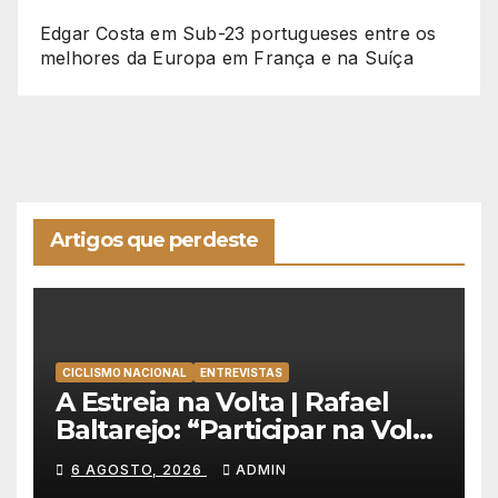
Edgar Costa
em
Sub-23 portugueses entre os
melhores da Europa em França e na Suíça
Artigos que perdeste
CICLISMO NACIONAL
ENTREVISTAS
A Estreia na Volta | Rafael
Baltarejo: “Participar na Volta
a Portugal é o sonho de
6 AGOSTO, 2026
ADMIN
qualquer ciclista”