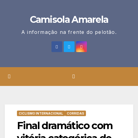
Skip
to
Camisola Amarela
content
A informação na frente do pelotão.
CICLISMO INTERNACIONAL
CORRIDAS
Final dramático com