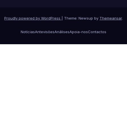
Proudly powered by WordPress
|
Theme: Newsup by
Themeansar
.
Notícias
Antevisões
Análises
Apoia-nos
Contactos