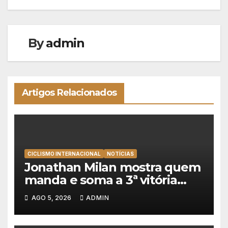
artigos
By
admin
Artigos Relacionados
CICLISMO INTERNACIONAL
NOTÍCIAS
Jonathan Milan mostra quem
manda e soma a 3ª vitória
consecutiva na Volta a
AGO 5, 2026
ADMIN
Polónia