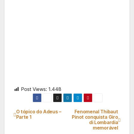
Post Views:
1.448
O tópico do Adeus –
Fenomenal Thibaut
Navegação
Parte 1
Pinot conquista Giro
di Lombardia
de
memorável