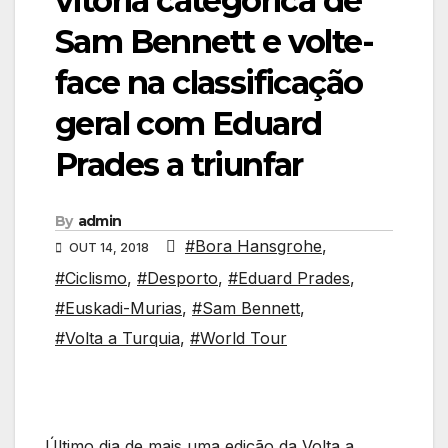
vitória categórica de
Sam Bennett e volte-
face na classificação
geral com Eduard
Prades a triunfar
By
admin
#Bora Hansgrohe
,
OUT 14, 2018
#Ciclismo
,
#Desporto
,
#Eduard Prades
,
#Euskadi-Murias
,
#Sam Bennett
,
#Volta a Turquia
,
#World Tour
Último dia de mais uma edição da Volta a