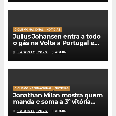
CICLISMO NACIONAL
NOTÍCIAS
Julius Johansen entra a todo
o gás na Volta a Portugal e
lidera dobradinha da UAE
5 AGOSTO, 2026
ADMIN
Team Emirates em Lisboa
CICLISMO INTERNACIONAL
NOTÍCIAS
Jonathan Milan mostra quem
manda e soma a 3ª vitória
consecutiva na Volta a
5 AGOSTO, 2026
ADMIN
Polónia