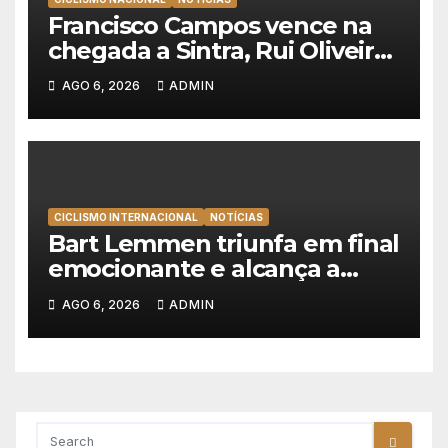
Francisco Campos vence na
chegada a Sintra, Rui Oliveira
veste de amarelo na Volta a
AGO 6, 2026
ADMIN
Portugal
CICLISMO INTERNACIONAL
NOTÍCIAS
Bart Lemmen triunfa em final
emocionante e alcança a
primeira vitória da carreira na
AGO 6, 2026
ADMIN
Volta à Polónia