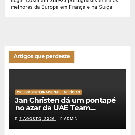
Edgar Costa
em
Sub-23 portugueses entre os
melhores da Europa em França e na Suíça
Artigos que perdeste
CICLISMO INTERNACIONAL
NOTÍCIAS
Jan Christen dá um pontapé
no azar da UAE Team
Emirates e vence na Volta a
7 AGOSTO, 2026
ADMIN
Polónia