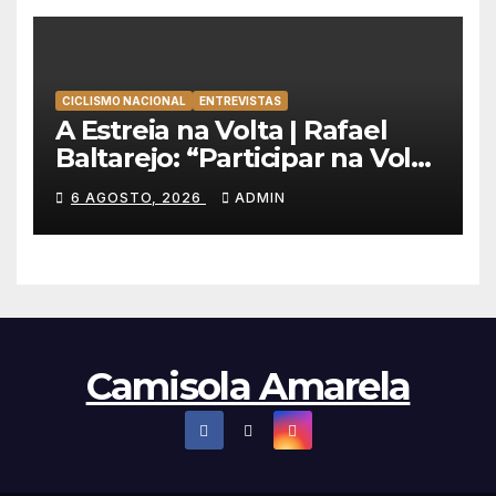
CICLISMO NACIONAL
ENTREVISTAS
A Estreia na Volta | Rafael
Baltarejo: “Participar na Volta
a Portugal é o sonho de
6 AGOSTO, 2026
ADMIN
qualquer ciclista”
Camisola Amarela