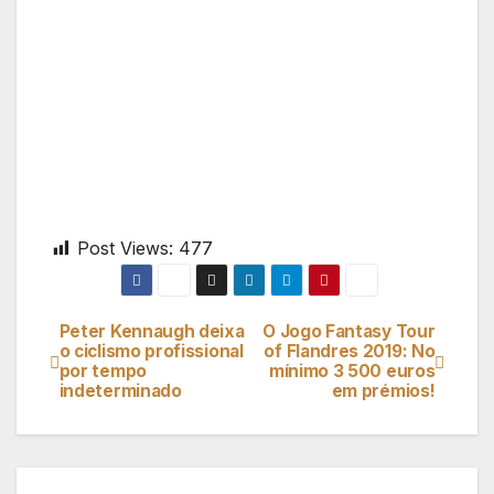
Post Views:
477
Peter Kennaugh deixa
O Jogo Fantasy Tour
Navegação
o ciclismo profissional
of Flandres 2019: No
por tempo
mínimo 3 500 euros
de
indeterminado
em prémios!
artigos