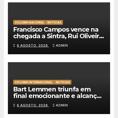
CICLISMO NACIONAL
NOTÍCIAS
Francisco Campos vence na
chegada a Sintra, Rui Oliveira
veste de amarelo na Volta a
6 AGOSTO, 2026
ADMIN
Portugal
CICLISMO INTERNACIONAL
NOTÍCIAS
Bart Lemmen triunfa em
final emocionante e alcança
a primeira vitória da carreira
6 AGOSTO, 2026
ADMIN
na Volta à Polónia