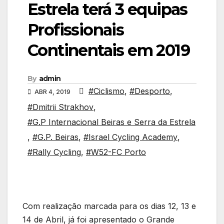
Estrela terá 3 equipas
Profissionais
Continentais em 2019
By
admin
#Ciclismo
,
#Desporto
,
ABR 4, 2019
#Dmitrii Strakhov
,
#G.P Internacional Beiras e Serra da Estrela
,
#G.P. Beiras
,
#Israel Cycling Academy
,
#Rally Cycling
,
#W52-FC Porto
Com realização marcada para os dias 12, 13 e
14 de Abril, já foi apresentado o Grande