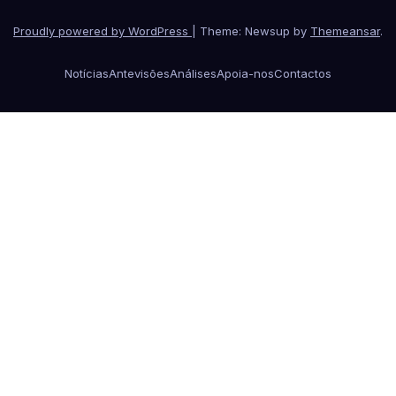
Proudly powered by WordPress
|
Theme: Newsup by
Themeansar
.
Notícias
Antevisões
Análises
Apoia-nos
Contactos