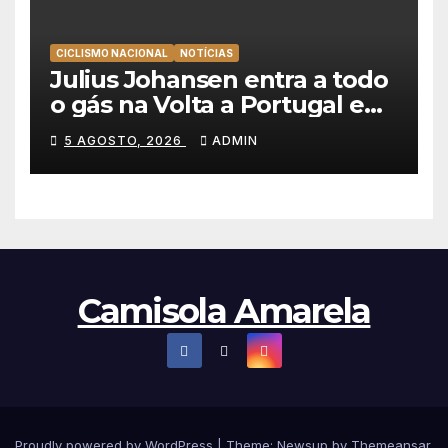
CICLISMO NACIONAL
NOTÍCIAS
Julius Johansen entra a todo
o gás na Volta a Portugal e
lidera dobradinha da UAE
5 AGOSTO, 2026
ADMIN
Team Emirates em Lisboa
Camisola Amarela
Proudly powered by WordPress
|
Theme: Newsup by
Themeansar
.