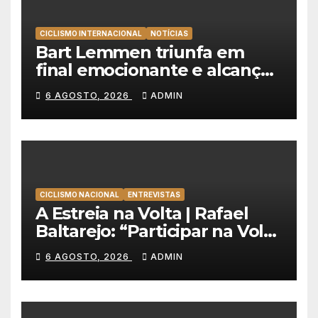
CICLISMO INTERNACIONAL
NOTÍCIAS
Bart Lemmen triunfa em
final emocionante e alcança
a primeira vitória da carreira
6 AGOSTO, 2026
ADMIN
na Volta à Polónia
CICLISMO NACIONAL
ENTREVISTAS
A Estreia na Volta | Rafael
Baltarejo: “Participar na Volta
a Portugal é o sonho de
6 AGOSTO, 2026
ADMIN
qualquer ciclista”