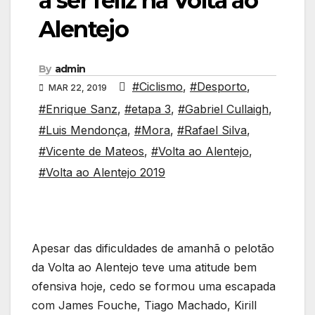
a ser feliz na Volta ao
Alentejo
By
admin
#Ciclismo
,
#Desporto
,
MAR 22, 2019
#Enrique Sanz
,
#etapa 3
,
#Gabriel Cullaigh
,
#Luis Mendonça
,
#Mora
,
#Rafael Silva
,
#Vicente de Mateos
,
#Volta ao Alentejo
,
#Volta ao Alentejo 2019
Apesar das dificuldades de amanhã o pelotão
da Volta ao Alentejo teve uma atitude bem
ofensiva hoje, cedo se formou uma escapada
com James Fouche, Tiago Machado, Kirill