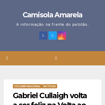
Skip
to
Camisola Amarela
content
A informação na frente do pelotão.
CICLISMO NACIONAL
NOTÍCIAS
Gabriel Cullaigh volta