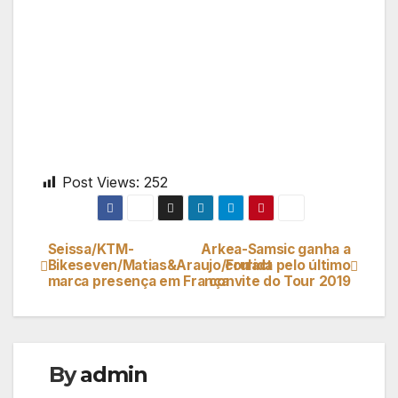
Post Views:
252
Seissa/KTM-
Arkea-Samsic ganha a
Navegação
Bikeseven/Matias&Araujo/Frulact
corrida pelo último
marca presença em França
convite do Tour 2019
de
artigos
By
admin