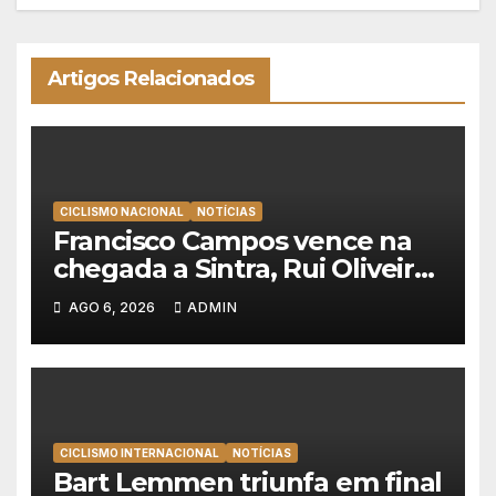
Artigos Relacionados
CICLISMO NACIONAL
NOTÍCIAS
Francisco Campos vence na
chegada a Sintra, Rui Oliveira
veste de amarelo na Volta a
AGO 6, 2026
ADMIN
Portugal
CICLISMO INTERNACIONAL
NOTÍCIAS
Bart Lemmen triunfa em final