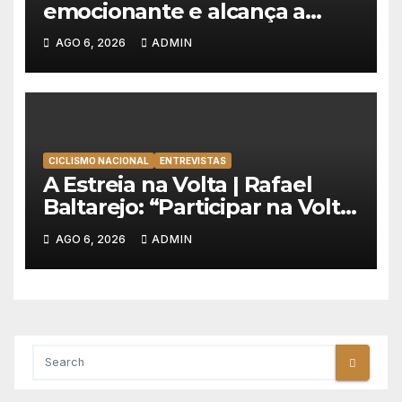
emocionante e alcança a
primeira vitória da carreira na
AGO 6, 2026
ADMIN
Volta à Polónia
CICLISMO NACIONAL
ENTREVISTAS
A Estreia na Volta | Rafael
Baltarejo: “Participar na Volta
a Portugal é o sonho de
AGO 6, 2026
ADMIN
qualquer ciclista”