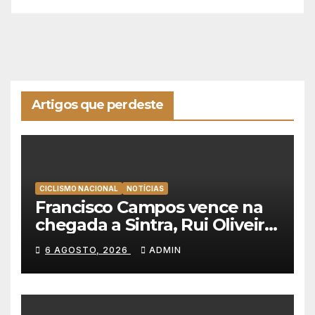
Artigos que perdeste
CICLISMO NACIONAL
NOTÍCIAS
Francisco Campos vence na
chegada a Sintra, Rui Oliveira
veste de amarelo na Volta a
6 AGOSTO, 2026
ADMIN
Portugal