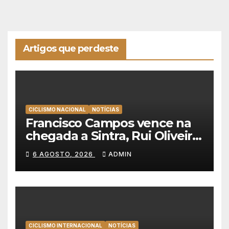
Artigos que perdeste
CICLISMO NACIONAL
NOTÍCIAS
Francisco Campos vence na
chegada a Sintra, Rui Oliveira
veste de amarelo na Volta a
6 AGOSTO, 2026
ADMIN
Portugal
CICLISMO INTERNACIONAL
NOTÍCIAS