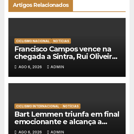
Artigos Relacionados
CICLISMO NACIONAL
NOTÍCIAS
Francisco Campos vence na
chegada a Sintra, Rui Oliveira
veste de amarelo na Volta a
AGO 6, 2026
ADMIN
Portugal
CICLISMO INTERNACIONAL
NOTÍCIAS
Bart Lemmen triunfa em final
emocionante e alcança a
primeira vitória da carreira na
AGO 6, 2026
ADMIN