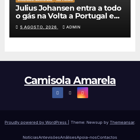
Julius Johansen entra a todo
o gás na Volta a Portugal e
lidera dobradinha da UAE
5 AGOSTO, 2026
ADMIN
Team Emirates em Lisboa
Camisola Amarela
Proudly powered by WordPress
|
Theme: Newsup by
Themeansar
.
Notícias
Antevisões
Análises
Apoia-nos
Contactos