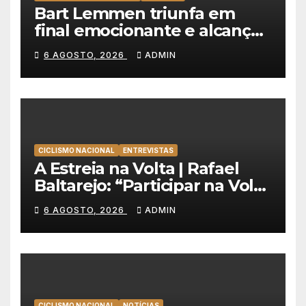
Bart Lemmen triunfa em
final emocionante e alcança
a primeira vitória da carreira
6 AGOSTO, 2026
ADMIN
na Volta à Polónia
CICLISMO NACIONAL
ENTREVISTAS
A Estreia na Volta | Rafael
Baltarejo: “Participar na Volta
a Portugal é o sonho de
6 AGOSTO, 2026
ADMIN
qualquer ciclista”
CICLISMO NACIONAL
NOTÍCIAS