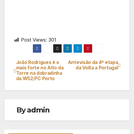
Post Views:
301
João Rodrigues é o
Antevisão da 4ª etapa
Navegação
mais forte no Alto da
da Volta a Portugal
Torre na dobradinha
de
da W52/FC Porto
artigos
By
admin