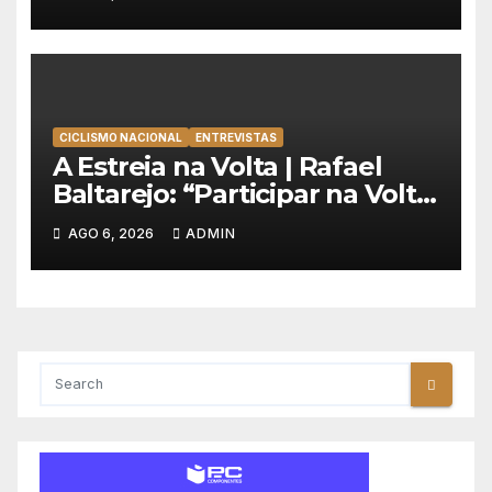
Volta à Polónia
CICLISMO NACIONAL
ENTREVISTAS
A Estreia na Volta | Rafael
Baltarejo: “Participar na Volta
a Portugal é o sonho de
AGO 6, 2026
ADMIN
qualquer ciclista”