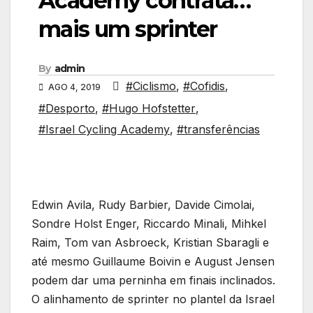
Academy contrata…
mais um sprinter
By
admin
#Ciclismo
,
#Cofidis
,
AGO 4, 2019
#Desporto
,
#Hugo Hofstetter
,
#Israel Cycling Academy
,
#transferências
Edwin Avila, Rudy Barbier, Davide Cimolai,
Sondre Holst Enger, Riccardo Minali, Mihkel
Raim, Tom van Asbroeck, Kristian Sbaragli e
até mesmo Guillaume Boivin e August Jensen
podem dar uma perninha em finais inclinados.
O alinhamento de sprinter no plantel da Israel