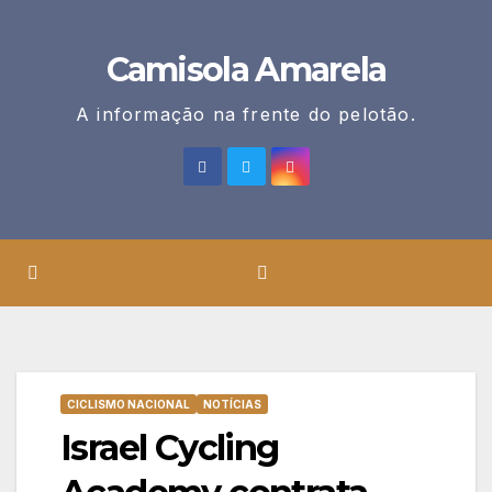
Skip
to
Camisola Amarela
content
A informação na frente do pelotão.
CICLISMO NACIONAL
NOTÍCIAS
Israel Cycling