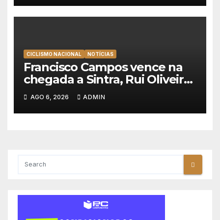
CICLISMO NACIONAL
NOTÍCIAS
Francisco Campos vence na
chegada a Sintra, Rui Oliveira
veste de amarelo na Volta a
AGO 6, 2026
ADMIN
Portugal