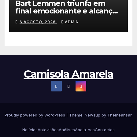
Bart Lemmen triunfa em
final emocionante e alcança
a primeira vitória da carreira
6 AGOSTO, 2026
ADMIN
na Volta à Polónia
Camisola Amarela
Proudly powered by WordPress
|
Theme: Newsup by
Themeansar
.
Notícias
Antevisões
Análises
Apoia-nos
Contactos