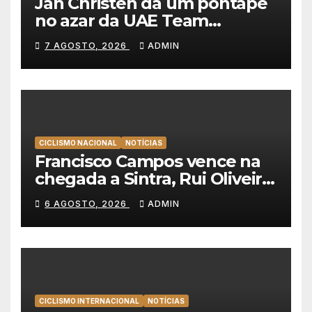
Jan Christen dá um pontapé
no azar da UAE Team
Emirates e vence na Volta a
7 AGOSTO, 2026
ADMIN
Polónia
CICLISMO NACIONAL
NOTÍCIAS
Francisco Campos vence na
chegada a Sintra, Rui Oliveira
veste de amarelo na Volta a
6 AGOSTO, 2026
ADMIN
Portugal
CICLISMO INTERNACIONAL
NOTÍCIAS