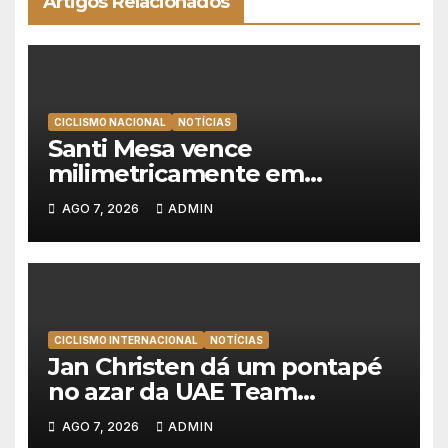
Artigos Relacionados
CICLISMO NACIONAL
NOTÍCIAS
Santi Mesa vence
milimetricamente em
Albufeira, Rui Oliveira
AGO 7, 2026
ADMIN
mantém a amarela da Volta a
Portugal
CICLISMO INTERNACIONAL
NOTÍCIAS
Jan Christen dá um pontapé
no azar da UAE Team
Emirates e vence na Volta a
AGO 7, 2026
ADMIN
Polónia