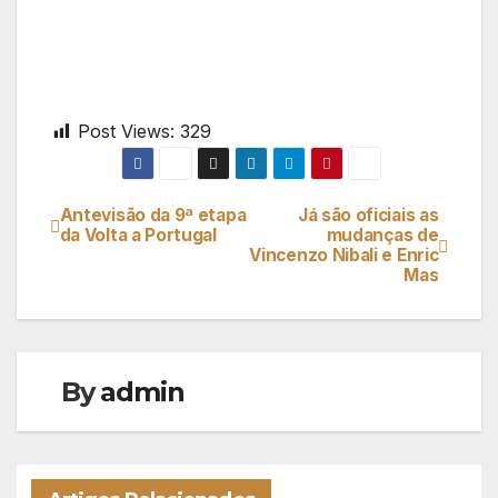
Post Views:
329
Antevisão da 9ª etapa
Já são oficiais as
Navegação
da Volta a Portugal
mudanças de
Vincenzo Nibali e Enric
de
Mas
artigos
By
admin