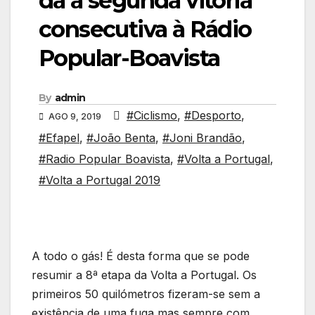
dá a segunda vitória
consecutiva à Rádio
Popular-Boavista
By
admin
#Ciclismo
,
#Desporto
,
AGO 9, 2019
#Efapel
,
#João Benta
,
#Joni Brandão
,
#Radio Popular Boavista
,
#Volta a Portugal
,
#Volta a Portugal 2019
A todo o gás! É desta forma que se pode
resumir a 8ª etapa da Volta a Portugal. Os
primeiros 50 quilómetros fizeram-se sem a
existência de uma fuga mas sempre com