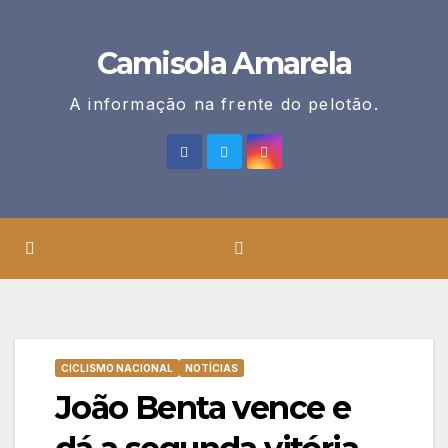
Skip
to
Camisola Amarela
content
A informação na frente do pelotão.
CICLISMO NACIONAL
NOTÍCIAS
João Benta vence e