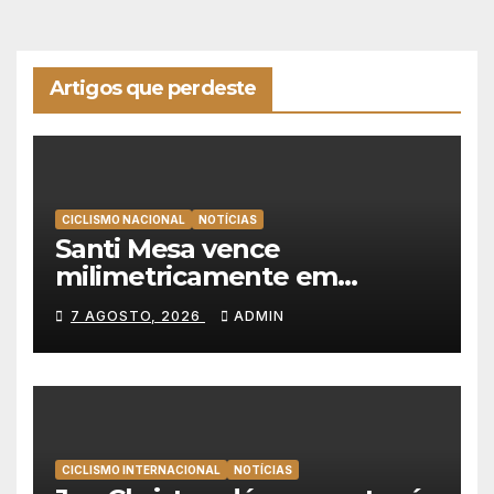
Artigos que perdeste
CICLISMO NACIONAL
NOTÍCIAS
Santi Mesa vence
milimetricamente em
Albufeira, Rui Oliveira
7 AGOSTO, 2026
ADMIN
mantém a amarela da Volta a
Portugal
CICLISMO INTERNACIONAL
NOTÍCIAS