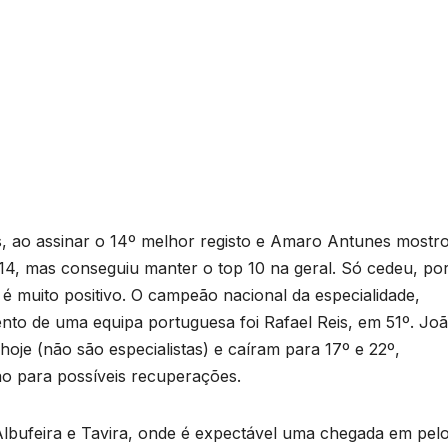
s, ao assinar o 14º melhor registo e Amaro Antunes mostr
 1:14, mas conseguiu manter o top 10 na geral. Só cedeu, po
 muito positivo. O campeão nacional da especialidade,
nto de uma equipa portuguesa foi Rafael Reis, em 51º. Jo
oje (não são especialistas) e caíram para 17º e 22º,
ão para possíveis recuperações.
lbufeira e Tavira, onde é expectável uma chegada em pel