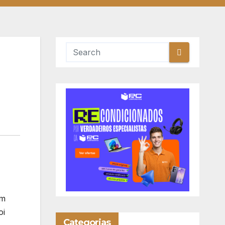
om
oi
Categorias