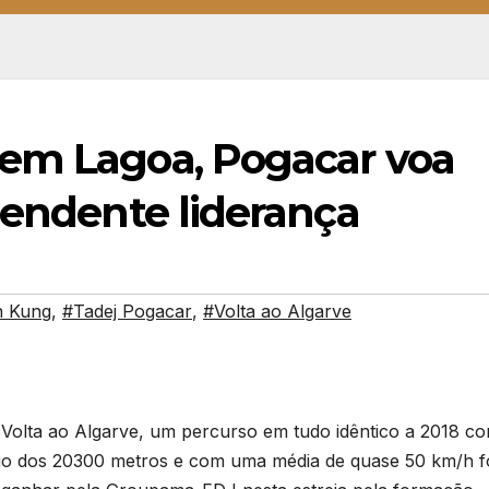
em Lagoa, Pogacar voa
eendente liderança
n Kung
,
#Tadej Pogacar
,
#Volta ao Algarve
a Volta ao Algarve, um percurso em tudo idêntico a 2018 c
longo dos 20300 metros e com uma média de quase 50 km/h f