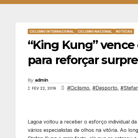
CICLISMO INTERNACIONAL
CICLISMO NACIONAL
NOTÍCIAS
“King Kung” vence 
para reforçar surpr
By
admin
#Ciclismo
,
#Desporto
,
#Stefa
FEV 22, 2019
Lagoa voltou a receber o esforço individual d
vários especialistas de olhos na vitória. Ao 