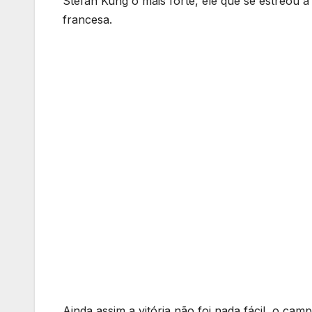
Stefan Kung o mais forte, ele que se estreou
francesa.
Ainda assim a vitória não foi nada fácil, o c