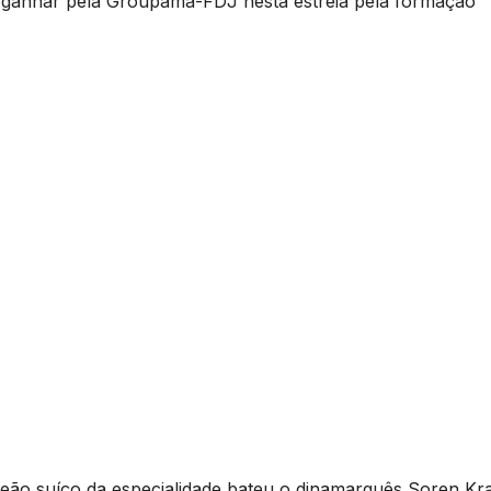
 a ganhar pela Groupama-FDJ nesta estreia pela formação
ampeão suíço da especialidade bateu o dinamarquês Soren Kr