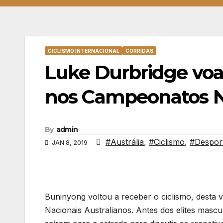
CICLISMO INTERNACIONAL
CORRIDAS
Luke Durbridge voa
nos Campeonatos N
By
admin
#Austrália
,
#Ciclismo
,
#Despor
JAN 8, 2019
Buninyong voltou a receber o ciclismo, desta
Nacionais Australianos. Antes dos elites mascu