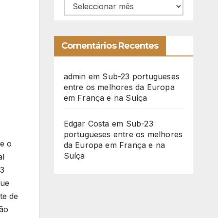
Arquivo
Comentários Recentes
admin
em
Sub-23 portugueses
entre os melhores da Europa
em França e na Suíça
Edgar Costa
em
Sub-23
portugueses entre os melhores
e o
da Europa em França e na
Suíça
al
 3
que
te de
são