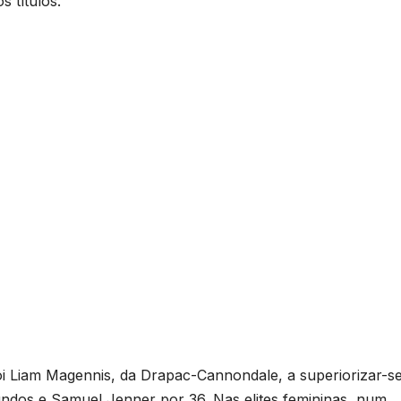
s títulos.
i Liam Magennis, da Drapac-Cannondale, a superiorizar-se
ndos e Samuel Jenner por 36. Nas elites femininas, num