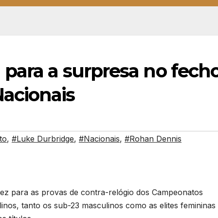
 para a surpresa no fech
acionais
to
,
#Luke Durbridge
,
#Nacionais
,
#Rohan Dennis
 vez para as provas de contra-relógio dos Campeonatos
linos, tanto os sub-23 masculinos como as elites femininas