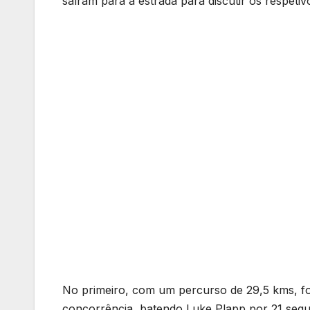
saíram para a estrada para discutir os respetivo
No primeiro, com um percurso de 29,5 kms, fo
concorrência, batendo Luke Plapp por 21 segu