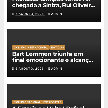
chegada a Sintra, Rui Oliveira
veste de amarelo na Volta a
6 AGOSTO, 2026
ADMIN
Portugal
CICLISMO INTERNACIONAL
NOTÍCIAS
Bart Lemmen triunfa em
final emocionante e alcança
a primeira vitória da carreira
6 AGOSTO, 2026
ADMIN
na Volta à Polónia
CICLISMO NACIONAL
ENTREVISTAS