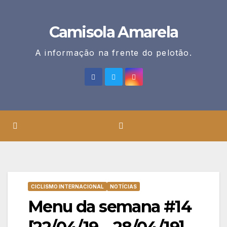
Skip
to
Camisola Amarela
content
A informação na frente do pelotão.
CICLISMO INTERNACIONAL
NOTÍCIAS
Menu da semana #14