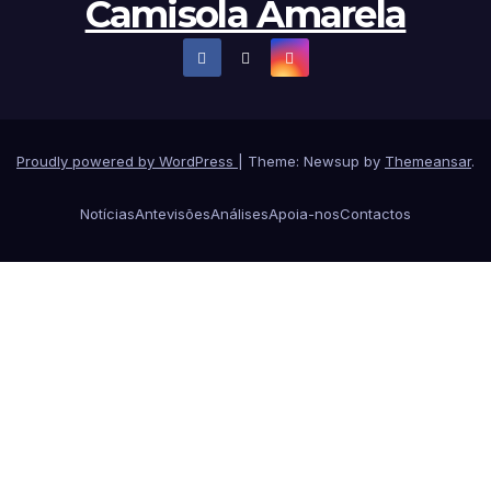
Camisola Amarela
Proudly powered by WordPress
|
Theme: Newsup by
Themeansar
.
Notícias
Antevisões
Análises
Apoia-nos
Contactos