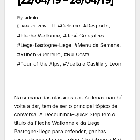
[22/04/19 – 28/04/19]
By
admin
#Ciclismo
,
#Desporto
,
ABR 22, 2019
#Fleche Wallonne
,
#José Gonçalves
,
#Liege-Bastogne-Liege
,
#Menu da Semana
,
#Ruben Guerreiro
,
#Rui Costa
,
#Tour of the Alps
,
#Vuelta a Castilla y Leon
Na semana das clássicas das Ardenas não há
volta a dar, tem de ser o principal tópico de
conversa. A Deceuninck-Quick Step tem o
título da Fleche Wallonne e da Liege-
Bastogne-Liege para defender, ganhas
respectivamente por Julian Alaphilippe e Bob