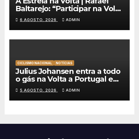
A Estreia na Volta | Rafael
Baltarejo: “Participar na Volta
a Portugal é o sonho de
6 AGOSTO, 2026
ADMIN
qualquer ciclista”
CICLISMO NACIONAL
NOTÍCIAS
Julius Johansen entra a todo
o gás na Volta a Portugal e
lidera dobradinha da UAE
5 AGOSTO, 2026
ADMIN
Team Emirates em Lisboa