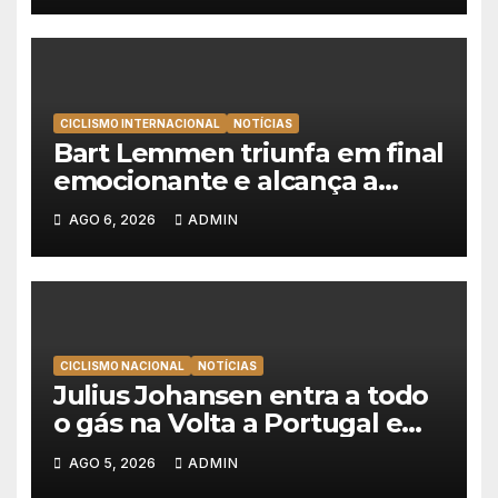
CICLISMO INTERNACIONAL
NOTÍCIAS
Bart Lemmen triunfa em final
emocionante e alcança a
primeira vitória da carreira na
AGO 6, 2026
ADMIN
Volta à Polónia
CICLISMO NACIONAL
NOTÍCIAS
Julius Johansen entra a todo
o gás na Volta a Portugal e
lidera dobradinha da UAE
AGO 5, 2026
ADMIN
Team Emirates em Lisboa