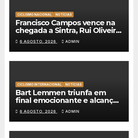
CICLISMO NACIONAL
NOTÍCIAS
Francisco Campos vence na
chegada a Sintra, Rui Oliveira
veste de amarelo na Volta a
6 AGOSTO, 2026
ADMIN
Portugal
CICLISMO INTERNACIONAL
NOTÍCIAS
Bart Lemmen triunfa em
final emocionante e alcança
a primeira vitória da carreira
6 AGOSTO, 2026
ADMIN
na Volta à Polónia