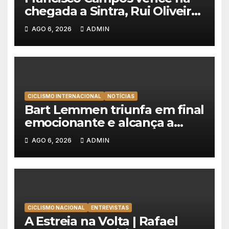
chegada a Sintra, Rui Oliveira
veste de amarelo na Volta a
AGO 6, 2026
ADMIN
Portugal
CICLISMO INTERNACIONAL
NOTÍCIAS
Bart Lemmen triunfa em final
emocionante e alcança a
primeira vitória da carreira na
AGO 6, 2026
ADMIN
Volta à Polónia
CICLISMO NACIONAL
ENTREVISTAS
A Estreia na Volta | Rafael