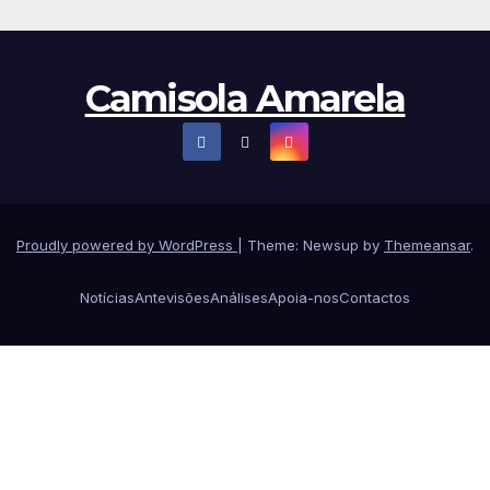
Camisola Amarela
Proudly powered by WordPress
|
Theme: Newsup by
Themeansar
.
Notícias
Antevisões
Análises
Apoia-nos
Contactos