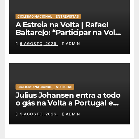
CICLISMO NACIONAL
ENTREVISTAS
A Estreia na Volta | Rafael
Baltarejo: “Participar na Volta
a Portugal é o sonho de
6 AGOSTO, 2026
ADMIN
qualquer ciclista”
CICLISMO NACIONAL
NOTÍCIAS
Julius Johansen entra a todo
o gás na Volta a Portugal e
lidera dobradinha da UAE
5 AGOSTO, 2026
ADMIN
Team Emirates em Lisboa