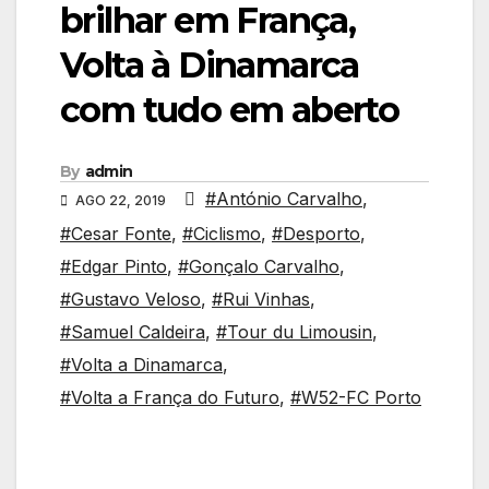
brilhar em França,
Volta à Dinamarca
com tudo em aberto
By
admin
#António Carvalho
,
AGO 22, 2019
#Cesar Fonte
,
#Ciclismo
,
#Desporto
,
#Edgar Pinto
,
#Gonçalo Carvalho
,
#Gustavo Veloso
,
#Rui Vinhas
,
#Samuel Caldeira
,
#Tour du Limousin
,
#Volta a Dinamarca
,
#Volta a França do Futuro
,
#W52-FC Porto