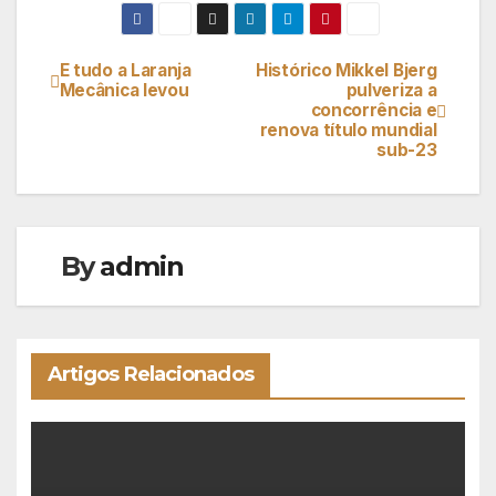
E tudo a Laranja
Histórico Mikkel Bjerg
Navegação
Mecânica levou
pulveriza a
concorrência e
de
renova título mundial
sub-23
artigos
By
admin
Artigos Relacionados