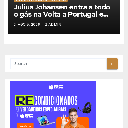
Julius Johansen entra a todo
o gás na Volta a Portugal e
lidera dobradinha da UAE
AGO 5, 2026
ADMIN
Team Emirates em Lisboa