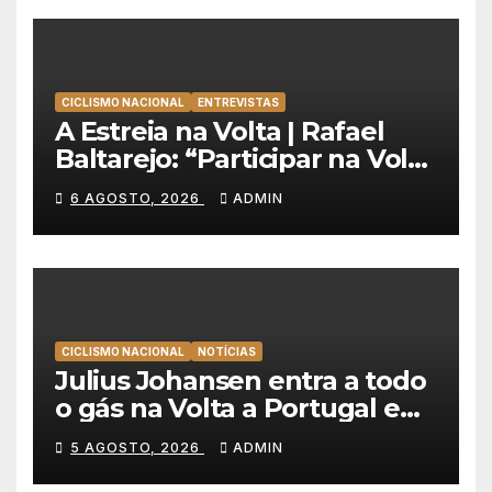
CICLISMO NACIONAL
ENTREVISTAS
A Estreia na Volta | Rafael
Baltarejo: “Participar na Volta
a Portugal é o sonho de
6 AGOSTO, 2026
ADMIN
qualquer ciclista”
CICLISMO NACIONAL
NOTÍCIAS
Julius Johansen entra a todo
o gás na Volta a Portugal e
lidera dobradinha da UAE
5 AGOSTO, 2026
ADMIN
Team Emirates em Lisboa