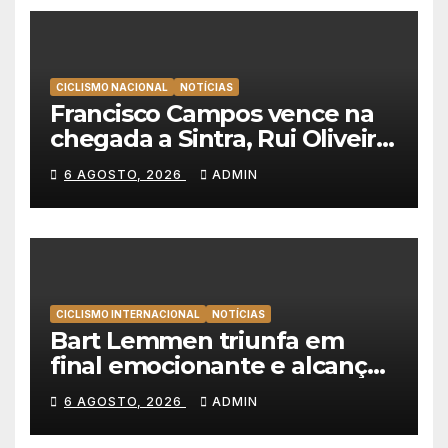
CICLISMO NACIONAL
NOTÍCIAS
Francisco Campos vence na
chegada a Sintra, Rui Oliveira
veste de amarelo na Volta a
6 AGOSTO, 2026
ADMIN
Portugal
CICLISMO INTERNACIONAL
NOTÍCIAS
Bart Lemmen triunfa em
final emocionante e alcança
a primeira vitória da carreira
6 AGOSTO, 2026
ADMIN
na Volta à Polónia