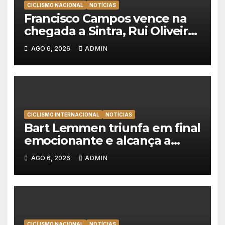
CICLISMO NACIONAL
NOTÍCIAS
Francisco Campos vence na
chegada a Sintra, Rui Oliveira
veste de amarelo na Volta a
AGO 6, 2026
ADMIN
Portugal
CICLISMO INTERNACIONAL
NOTÍCIAS
Bart Lemmen triunfa em final
emocionante e alcança a
primeira vitória da carreira na
AGO 6, 2026
ADMIN
Volta à Polónia
CICLISMO NACIONAL
NOTÍCIAS