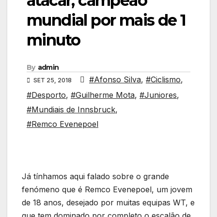
atacar, campeão
mundial por mais de 1
minuto
By
admin
#Afonso Silva
,
#Ciclismo
,
SET 25, 2018
#Desporto
,
#Guilherme Mota
,
#Juniores
,
#Mundiais de Innsbruck
,
#Remco Evenepoel
Já tínhamos aqui falado sobre o grande
fenómeno que é Remco Evenepoel, um jovem
de 18 anos, desejado por muitas equipas WT, e
que tem dominado por completo o escalão de