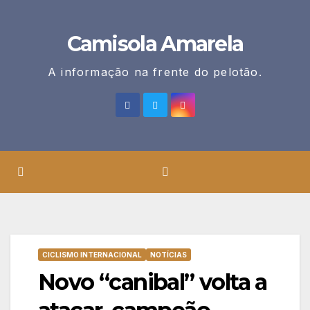
Skip
to
Camisola Amarela
content
A informação na frente do pelotão.
CICLISMO INTERNACIONAL
NOTÍCIAS
Novo “canibal” volta a