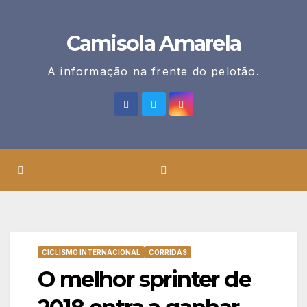
Skip
to
Camisola Amarela
content
A informação na frente do pelotão.
CICLISMO INTERNACIONAL
CORRIDAS
O melhor sprinter de