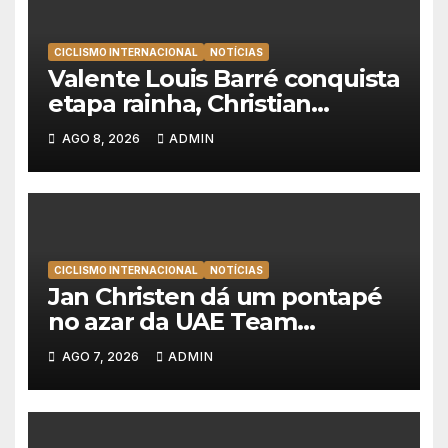
CICLISMO INTERNACIONAL
NOTÍCIAS
Valente Louis Barré conquista
etapa rainha, Christian
Scaroni é o novo líder da
AGO 8, 2026
ADMIN
Volta a Polónia
CICLISMO INTERNACIONAL
NOTÍCIAS
Jan Christen dá um pontapé
no azar da UAE Team
Emirates e vence na Volta a
AGO 7, 2026
ADMIN
Polónia