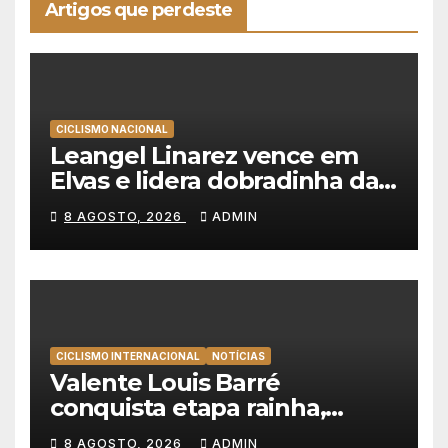
Artigos que perdeste
CICLISMO NACIONAL
Leangel Linarez vence em
Elvas e lidera dobradinha da
Tavfer-Ovos Matinados-
8 AGOSTO, 2026
ADMIN
Mortágua
CICLISMO INTERNACIONAL
NOTÍCIAS
Valente Louis Barré
conquista etapa rainha,
Christian Scaroni é o novo
8 AGOSTO, 2026
ADMIN