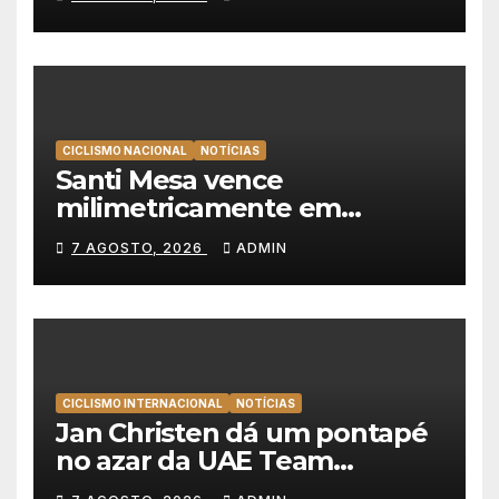
líder da Volta a Polónia
CICLISMO NACIONAL
NOTÍCIAS
Santi Mesa vence
milimetricamente em
Albufeira, Rui Oliveira
7 AGOSTO, 2026
ADMIN
mantém a amarela da Volta a
Portugal
CICLISMO INTERNACIONAL
NOTÍCIAS
Jan Christen dá um pontapé
no azar da UAE Team
Emirates e vence na Volta a