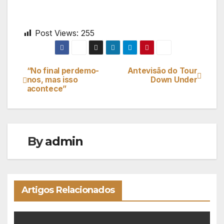
Post Views:
255
“No final perdemo-
Antevisão do Tour
Navegação
nos, mas isso
Down Under
acontece”
de
artigos
By
admin
Artigos Relacionados