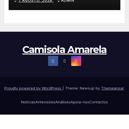
7 AGOSTO, 2026
ADMIN
Polónia
Camisola Amarela
Proudly powered by WordPress
|
Theme: Newsup by
Themeansar
.
Notícias
Antevisões
Análises
Apoia-nos
Contactos