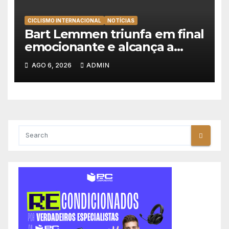
CICLISMO INTERNACIONAL
NOTÍCIAS
Bart Lemmen triunfa em final
emocionante e alcança a
primeira vitória da carreira na
AGO 6, 2026
ADMIN
Volta à Polónia