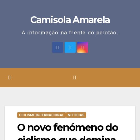
Skip
to
Camisola Amarela
content
A informação na frente do pelotão.
CICLISMO INTERNACIONAL
NOTÍCIAS
O novo fenómeno do