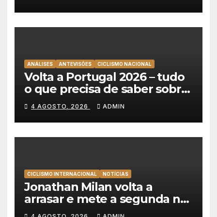
Polónia
ANÁLISES
ANTEVISÕES
CICLISMO NACIONAL
Volta a Portugal 2026 – tudo
o que precisa de saber sobre
as equipas e o percurso
4 AGOSTO, 2026
ADMIN
CICLISMO INTERNACIONAL
NOTÍCIAS
Jonathan Milan volta a
arrasar e mete a segunda na
Volta a Polónia 2026
4 AGOSTO, 2026
ADMIN