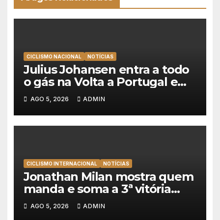
CICLISMO NACIONAL
NOTÍCIAS
Julius Johansen entra a todo
o gás na Volta a Portugal e
lidera dobradinha da UAE
AGO 5, 2026
ADMIN
Team Emirates em Lisboa
CICLISMO INTERNACIONAL
NOTÍCIAS
Jonathan Milan mostra quem
manda e soma a 3ª vitória
consecutiva na Volta a
AGO 5, 2026
ADMIN
Polónia