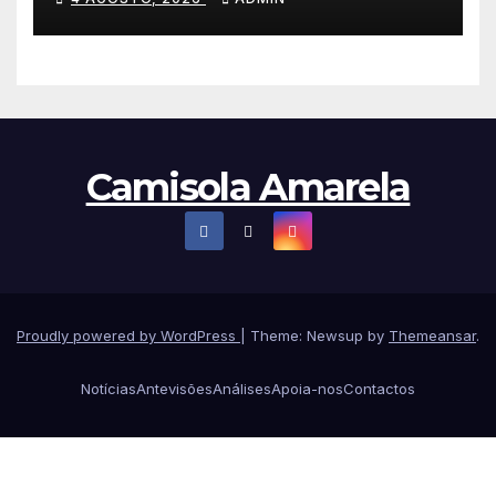
Camisola Amarela
Proudly powered by WordPress
|
Theme: Newsup by
Themeansar
.
Notícias
Antevisões
Análises
Apoia-nos
Contactos