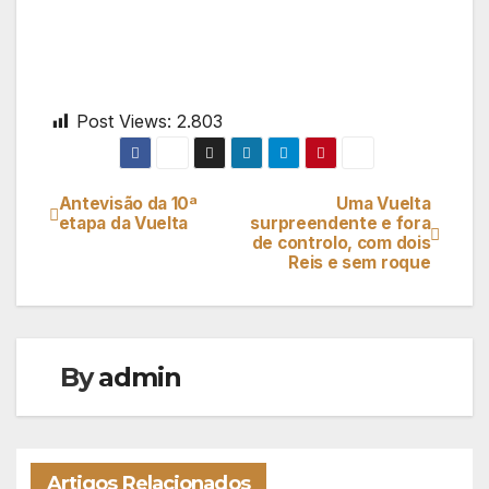
Post Views:
2.803
Antevisão da 10ª
Uma Vuelta
Navegação
etapa da Vuelta
surpreendente e fora
de controlo, com dois
de
Reis e sem roque
artigos
By
admin
Artigos Relacionados