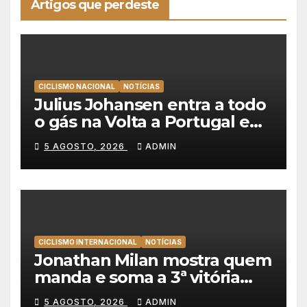
Artigos que perdeste
CICLISMO NACIONAL
NOTÍCIAS
Julius Johansen entra a todo
o gás na Volta a Portugal e
lidera dobradinha da UAE
5 AGOSTO, 2026
ADMIN
Team Emirates em Lisboa
CICLISMO INTERNACIONAL
NOTÍCIAS
Jonathan Milan mostra quem
manda e soma a 3ª vitória
consecutiva na Volta a
5 AGOSTO, 2026
ADMIN