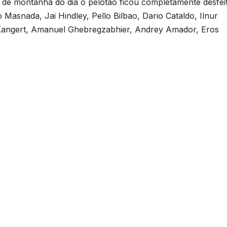
m de montanha do dia o pelotão ficou completamente desfei
Masnada, Jai Hindley, Pello Bilbao, Dario Cataldo, Ilnur
 Kangert, Amanuel Ghebregzabhier, Andrey Amador, Eros