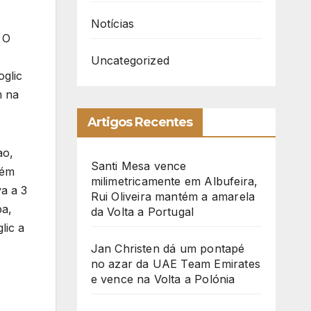
Notícias
 O
Uncategorized
oglic
m na
Artigos Recentes
ao,
Santi Mesa vence
bém
milimetricamente em Albufeira,
a a 3
Rui Oliveira mantém a amarela
pa,
da Volta a Portugal
lic a
Jan Christen dá um pontapé
no azar da UAE Team Emirates
e vence na Volta a Polónia