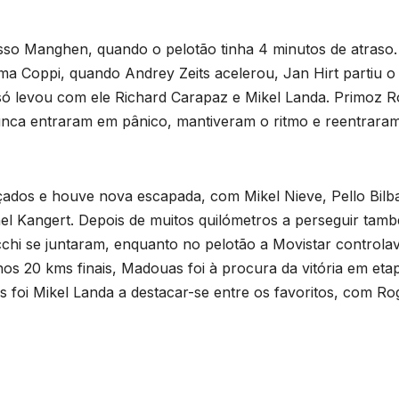
sso Manghen, quando o pelotão tinha 4 minutos de atraso.
ima Coppi, quando Andrey Zeits acelerou, Jan Hirt partiu o
só levou com ele Richard Carapaz e Mikel Landa. Primoz R
unca entraram em pânico, mantiveram o ritmo e reentrara
ançados e houve nova escapada, com Mikel Nieve, Pello Bilb
l Kangert. Depois de muitos quilómetros a perseguir tam
chi se juntaram, enquanto no pelotão a Movistar controlav
os 20 kms finais, Madouas foi à procura da vitória em eta
 foi Mikel Landa a destacar-se entre os favoritos, com Rog