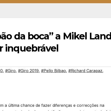
 pão da boca” a Mikel Land
ar inquebrável
20
,
#Giro
,
#Giro 2019
,
#Pello Bilbao
,
#Richard Carapaz
,
am a última chance de fazer diferenças e correcções na