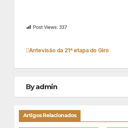
Post Views:
337
Antevisão da 21ª etapa do Giro
Navegação
de
artigos
By
admin
Artigos Relacionados