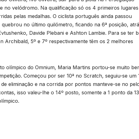
-se no velódromo. Na qualificação só os 4 primeiros lugares
idas pelas medalhas. O ciclista português ainda passou
quebrou no último quilómetro, ficando na 6ª posição, atr
Evtushenko, Davide Plebani e Ashton Lambie. Para se ter 
n Archibald, 5º e 7º respectivamente têm os 2 melhores
o olímpico do Omnium, Maria Martins portou-se muito be
ompetição. Começou por ser 10ª no Scratch, seguiu-se um 
 de eliminação e na corrida por pontos manteve-se no pel
ontas, isso valeu-lhe o 14º posto, somente a 1 ponto da 13
límpico.