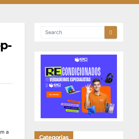
op-
om a
Categorias