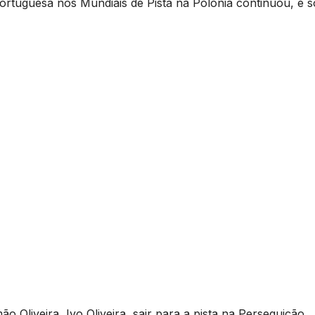
portuguesa nos Mundiais de Pista na Polónia continuou, e s
ão Oliveira, Ivo Oliveira, sair para a pista na Perseguição