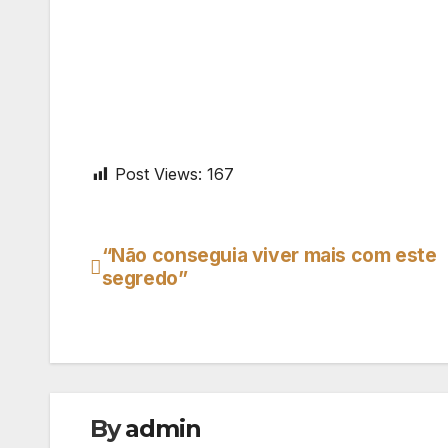
Post Views:
167
“Não conseguia viver mais com este
Navegação
segredo”
de
artigos
By
admin