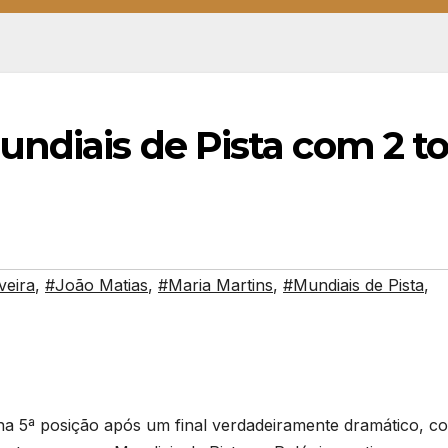
ndiais de Pista com 2 t
veira
,
#João Matias
,
#Maria Martins
,
#Mundiais de Pista
,
u na 5ª posição após um final verdadeiramente dramático, c