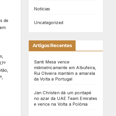
Notícias
ás de
Uncategorized
bem
Artigos Recentes
m,
Santi Mesa vence
17º
milimetricamente em Albufeira,
otão,
Rui Oliveira mantém a amarela
ª,
da Volta a Portugal
Jan Christen dá um pontapé
no azar da UAE Team Emirates
e vence na Volta a Polónia