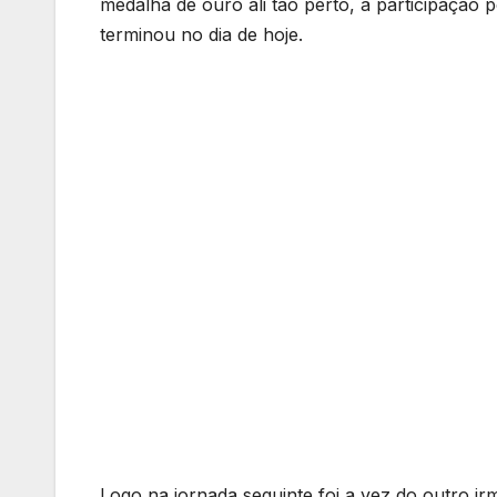
medalha de ouro ali tão perto, a participação 
terminou no dia de hoje.
Logo na jornada seguinte foi a vez do outro irm