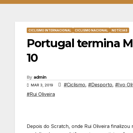
CICLISMO INTERNACIONAL
CICLISMO NACIONAL
NOTÍCIAS
Portugal termina Mu
10
By
admin
#Ciclismo
,
#Desporto
,
#Ivo Oli
MAR 3, 2019
#Rui Oliveira
Depois do Scratch, onde Rui Oliveira finalizo