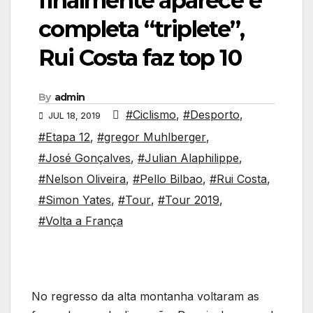
finalmente aparece e
completa “triplete”,
Rui Costa faz top 10
By
admin
#Ciclismo
,
#Desporto
,
JUL 18, 2019
#Etapa 12
,
#gregor Muhlberger
,
#José Gonçalves
,
#Julian Alaphilippe
,
#Nelson Oliveira
,
#Pello Bilbao
,
#Rui Costa
,
#Simon Yates
,
#Tour
,
#Tour 2019
,
#Volta a França
No regresso da alta montanha voltaram as