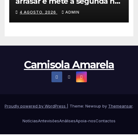
arrasar e mete a segunda na
Volta a Polónia 2026
4 AGOSTO, 2026
ADMIN
Camisola Amarela
Proudly powered by WordPress
|
Theme: Newsup by
Themeansar
.
Notícias
Antevisões
Análises
Apoia-nos
Contactos