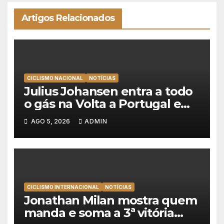
Artigos Relacionados
CICLISMO NACIONAL
NOTÍCIAS
Julius Johansen entra a todo
o gás na Volta a Portugal e
lidera dobradinha da UAE
AGO 5, 2026
ADMIN
Team Emirates em Lisboa
CICLISMO INTERNACIONAL
NOTÍCIAS
Jonathan Milan mostra quem
manda e soma a 3ª vitória