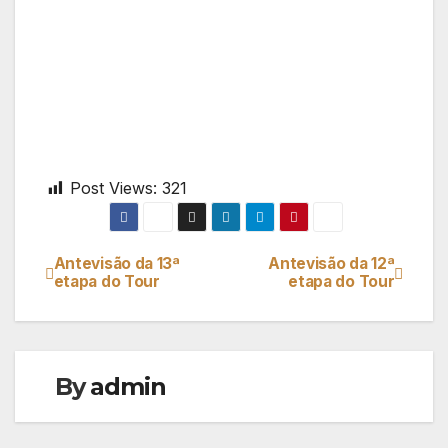
Post Views:
321
Antevisão da 13ª
Antevisão da 12ª
Navegação
etapa do Tour
etapa do Tour
de
artigos
By
admin