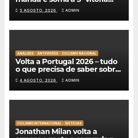
consecutiva na Volta a
5 AGOSTO, 2026
ADMIN
Polónia
ANÁLISES
ANTEVISÕES
CICLISMO NACIONAL
Volta a Portugal 2026 – tudo
o que precisa de saber sobre
as equipas e o percurso
4 AGOSTO, 2026
ADMIN
CICLISMO INTERNACIONAL
NOTÍCIAS
Jonathan Milan volta a