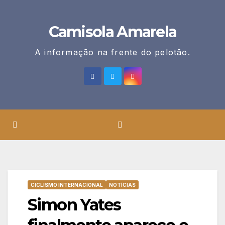
Skip
to
Camisola Amarela
content
A informação na frente do pelotão.
CICLISMO INTERNACIONAL
NOTÍCIAS
Simon Yates