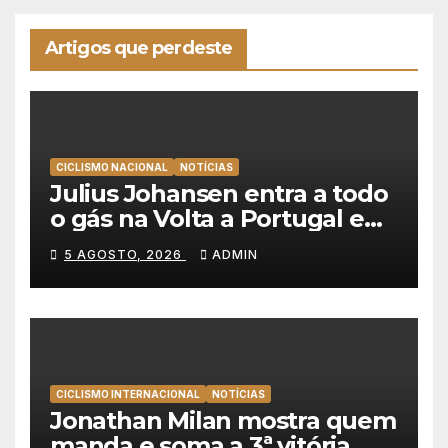
Artigos que perdeste
CICLISMO NACIONAL
NOTÍCIAS
Julius Johansen entra a todo
o gás na Volta a Portugal e
lidera dobradinha da UAE
5 AGOSTO, 2026
ADMIN
Team Emirates em Lisboa
CICLISMO INTERNACIONAL
NOTÍCIAS
Jonathan Milan mostra quem
manda e soma a 3ª vitória