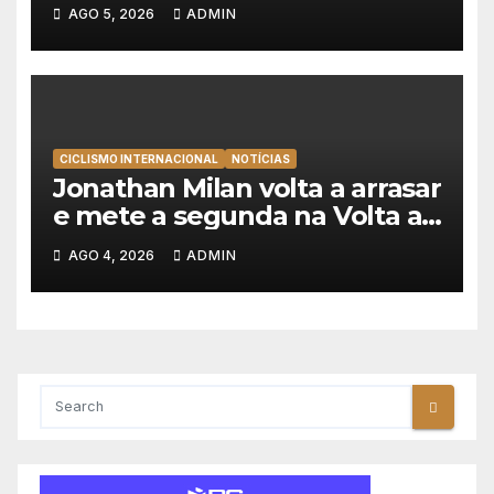
consecutiva na Volta a
AGO 5, 2026
ADMIN
Polónia
CICLISMO INTERNACIONAL
NOTÍCIAS
Jonathan Milan volta a arrasar
e mete a segunda na Volta a
Polónia 2026
AGO 4, 2026
ADMIN