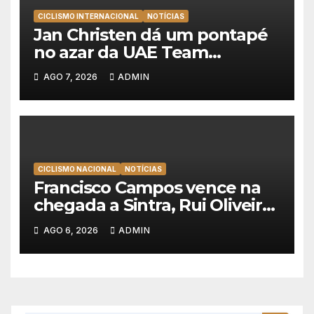
CICLISMO INTERNACIONAL
NOTÍCIAS
Jan Christen dá um pontapé
no azar da UAE Team
Emirates e vence na Volta a
AGO 7, 2026
ADMIN
Polónia
CICLISMO NACIONAL
NOTÍCIAS
Francisco Campos vence na
chegada a Sintra, Rui Oliveira
veste de amarelo na Volta a
AGO 6, 2026
ADMIN
Portugal