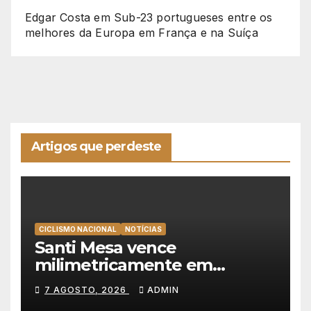
Edgar Costa
em
Sub-23 portugueses entre os
melhores da Europa em França e na Suíça
Artigos que perdeste
CICLISMO NACIONAL
NOTÍCIAS
Santi Mesa vence
milimetricamente em
Albufeira, Rui Oliveira
7 AGOSTO, 2026
ADMIN
mantém a amarela da Volta a