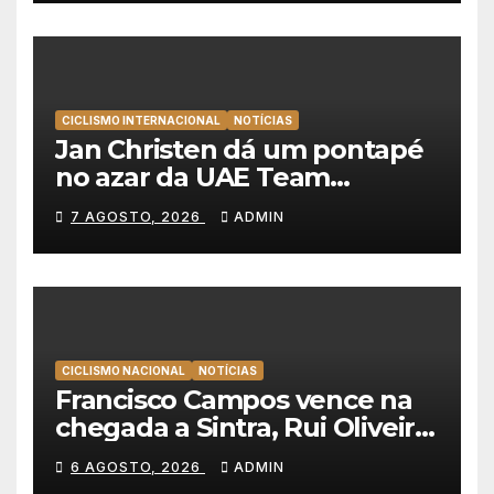
Portugal
CICLISMO INTERNACIONAL
NOTÍCIAS
Jan Christen dá um pontapé
no azar da UAE Team
Emirates e vence na Volta a
7 AGOSTO, 2026
ADMIN
Polónia
CICLISMO NACIONAL
NOTÍCIAS
Francisco Campos vence na
chegada a Sintra, Rui Oliveira
veste de amarelo na Volta a
6 AGOSTO, 2026
ADMIN
Portugal