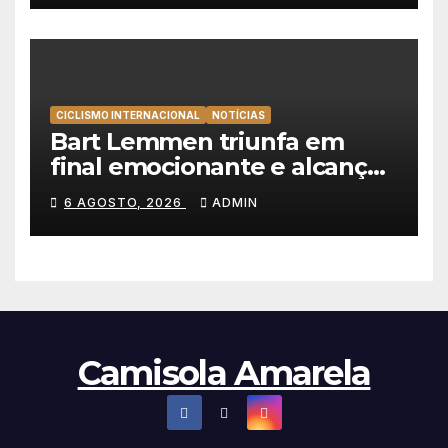
CICLISMO INTERNACIONAL
NOTÍCIAS
Bart Lemmen triunfa em
final emocionante e alcança
a primeira vitória da carreira
6 AGOSTO, 2026
ADMIN
na Volta à Polónia
Camisola Amarela