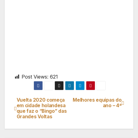
Post Views:
621
Vuelta 2020 começa
Melhores equipas do
Navegação
em cidade holandesa
ano – 4ª
que faz o “Bingo” das
de
Grandes Voltas
artigos