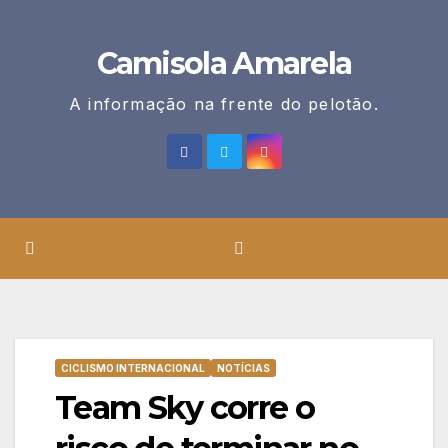
Skip
to
Camisola Amarela
content
A informação na frente do pelotão.
CICLISMO INTERNACIONAL
NOTÍCIAS
Team Sky corre o