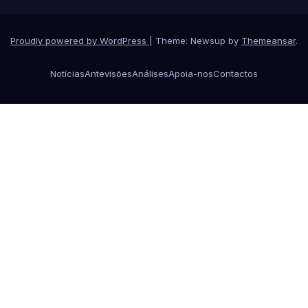
Proudly powered by WordPress
|
Theme: Newsup by
Themeansar
.
Notícias
Antevisões
Análises
Apoia-nos
Contactos