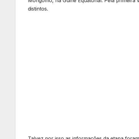
Mongomo, na Guiné Equatorial. Pela primeira 
distintos.
Talvez por isso as informações da etapa fora