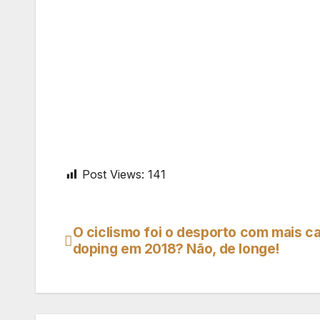
Post Views:
141
O ciclismo foi o desporto com mais c
Navegação
doping em 2018? Não, de longe!
de
artigos