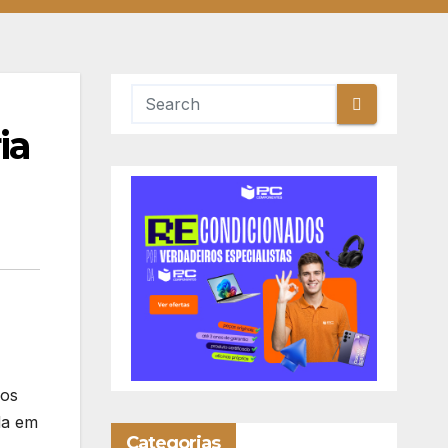
ia
ros
da em
Categorias