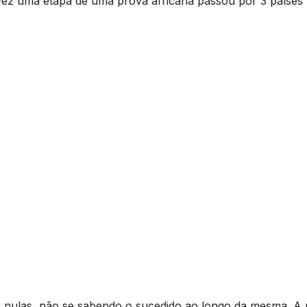
vez uma etapa de uma prova africana passou por 3 países
m nulas, não se sabendo o sucedido ao longo da mesma. A 