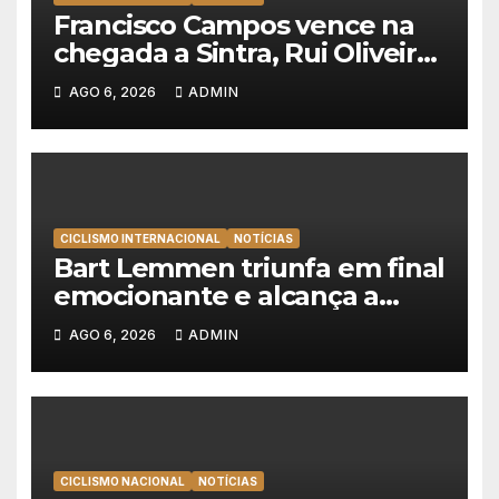
Francisco Campos vence na
chegada a Sintra, Rui Oliveira
veste de amarelo na Volta a
AGO 6, 2026
ADMIN
Portugal
CICLISMO INTERNACIONAL
NOTÍCIAS
Bart Lemmen triunfa em final
emocionante e alcança a
primeira vitória da carreira na
AGO 6, 2026
ADMIN
Volta à Polónia
CICLISMO NACIONAL
NOTÍCIAS