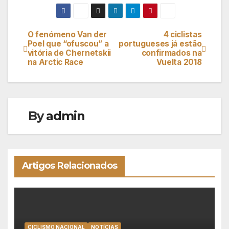
O fenómeno Van der
4 ciclistas
Navegação
Poel que “ofuscou” a
portugueses já estão
vitória de Chernetskii
confirmados na
de
na Arctic Race
Vuelta 2018
artigos
By
admin
Artigos Relacionados
CICLISMO NACIONAL
NOTÍCIAS