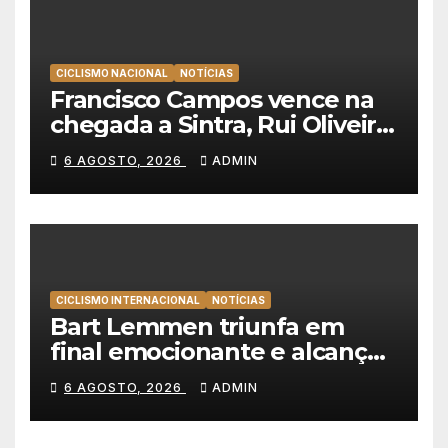
CICLISMO NACIONAL
NOTÍCIAS
Francisco Campos vence na
chegada a Sintra, Rui Oliveira
veste de amarelo na Volta a
6 AGOSTO, 2026
ADMIN
Portugal
CICLISMO INTERNACIONAL
NOTÍCIAS
Bart Lemmen triunfa em
final emocionante e alcança
a primeira vitória da carreira
6 AGOSTO, 2026
ADMIN
na Volta à Polónia