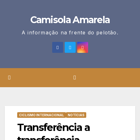
Skip
to
Camisola Amarela
content
A informação na frente do pelotão.
CICLISMO INTERNACIONAL
NOTÍCIAS
Transferência a