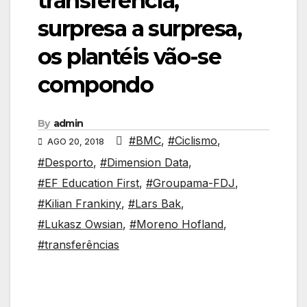
transferência,
surpresa a surpresa,
os plantéis vão-se
compondo
By
admin
#BMC
,
#Ciclismo
,
AGO 20, 2018
#Desporto
,
#Dimension Data
,
#EF Education First
,
#Groupama-FDJ
,
#Kilian Frankiny
,
#Lars Bak
,
#Lukasz Owsian
,
#Moreno Hofland
,
#transferências