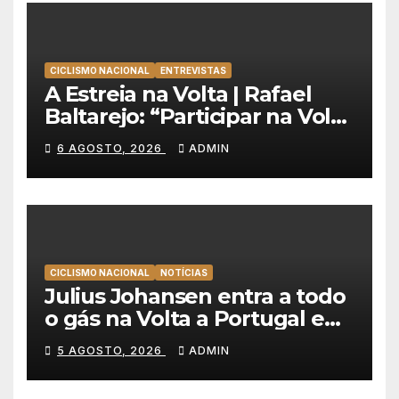
CICLISMO NACIONAL
ENTREVISTAS
A Estreia na Volta | Rafael
Baltarejo: “Participar na Volta
a Portugal é o sonho de
6 AGOSTO, 2026
ADMIN
qualquer ciclista”
CICLISMO NACIONAL
NOTÍCIAS
Julius Johansen entra a todo
o gás na Volta a Portugal e
lidera dobradinha da UAE
5 AGOSTO, 2026
ADMIN
Team Emirates em Lisboa