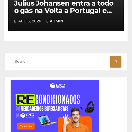
Julius Johansen entra a todo
o gás na Volta a Portugal e
lidera dobradinha da UAE
AGO 5, 2026
ADMIN
Team Emirates em Lisboa