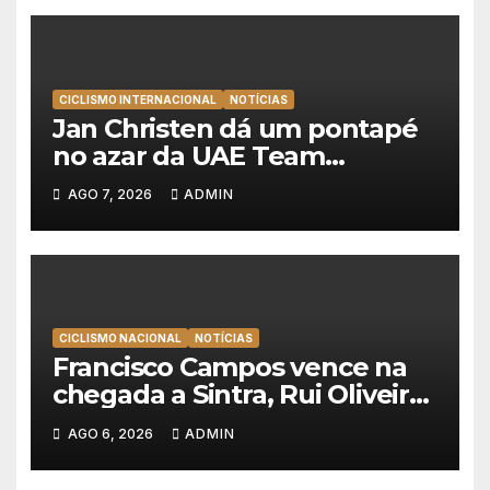
CICLISMO INTERNACIONAL
NOTÍCIAS
Jan Christen dá um pontapé
no azar da UAE Team
Emirates e vence na Volta a
AGO 7, 2026
ADMIN
Polónia
CICLISMO NACIONAL
NOTÍCIAS
Francisco Campos vence na
chegada a Sintra, Rui Oliveira
veste de amarelo na Volta a
AGO 6, 2026
ADMIN
Portugal