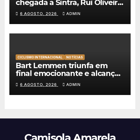
chegada a Sintra, Rui Oliveira
veste de amarelo na Volta a
6 AGOSTO, 2026
ADMIN
Portugal
CICLISMO INTERNACIONAL
NOTÍCIAS
Bart Lemmen triunfa em
final emocionante e alcança
a primeira vitória da carreira
6 AGOSTO, 2026
ADMIN
na Volta à Polónia
Camisola Amarela