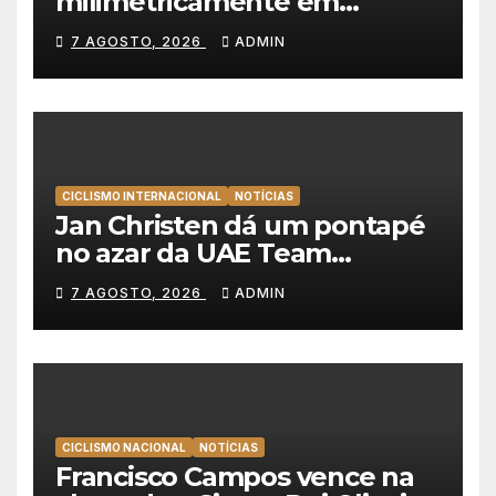
milimetricamente em
Albufeira, Rui Oliveira
7 AGOSTO, 2026
ADMIN
mantém a amarela da Volta a
Portugal
CICLISMO INTERNACIONAL
NOTÍCIAS
Jan Christen dá um pontapé
no azar da UAE Team
Emirates e vence na Volta a
7 AGOSTO, 2026
ADMIN
Polónia
CICLISMO NACIONAL
NOTÍCIAS
Francisco Campos vence na