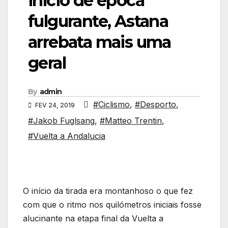
início de época
fulgurante, Astana
arrebata mais uma
geral
By
admin
#Ciclismo
,
#Desporto
,
FEV 24, 2019
#Jakob Fuglsang
,
#Matteo Trentin
,
#Vuelta a Andalucia
O início da tirada era montanhoso o que fez
com que o ritmo nos quilómetros iniciais fosse
alucinante na etapa final da Vuelta a