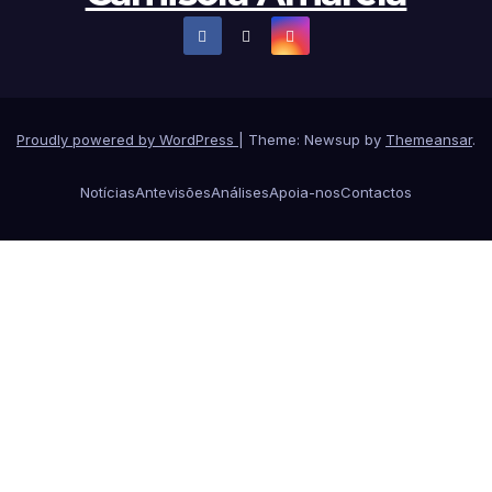
Proudly powered by WordPress
|
Theme: Newsup by
Themeansar
.
Notícias
Antevisões
Análises
Apoia-nos
Contactos