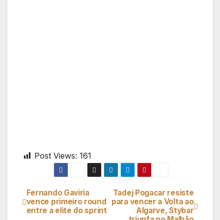
Post Views:
161
Fernando Gaviria
Tadej Pogacar resiste
Navegação
vence primeiro round
para vencer a Volta ao
entre a elite do sprint
Algarve, Stybar
de
triunfa no Malhão