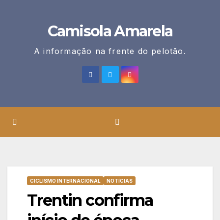
Skip
to
Camisola Amarela
content
A informação na frente do pelotão.
CICLISMO INTERNACIONAL
NOTÍCIAS
Trentin confirma