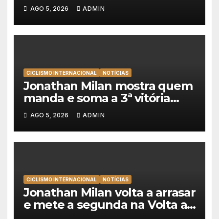
lidera dobradinha da UAE
AGO 5, 2026
ADMIN
Team Emirates em Lisboa
CICLISMO INTERNACIONAL
NOTÍCIAS
Jonathan Milan mostra quem
manda e soma a 3ª vitória
consecutiva na Volta a
AGO 5, 2026
ADMIN
Polónia
CICLISMO INTERNACIONAL
NOTÍCIAS
Jonathan Milan volta a arrasar
e mete a segunda na Volta a
Polónia 2026