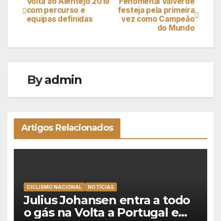
Volta ao Alentejo 2019
Fenomenal Valverde
Navegação
com percurso e
festeja pela primeira
equipas definidas
vez como Campeão
de
do Mundo
artigos
By
admin
Artigos Relacionados
CICLISMO NACIONAL
NOTÍCIAS
Julius Johansen entra a todo
o gás na Volta a Portugal e