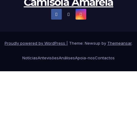
Camisola Amarela
Proudly powered by WordPress
|
Theme: Newsup by
Themeansar
.
Notícias
Antevisões
Análises
Apoia-nos
Contactos