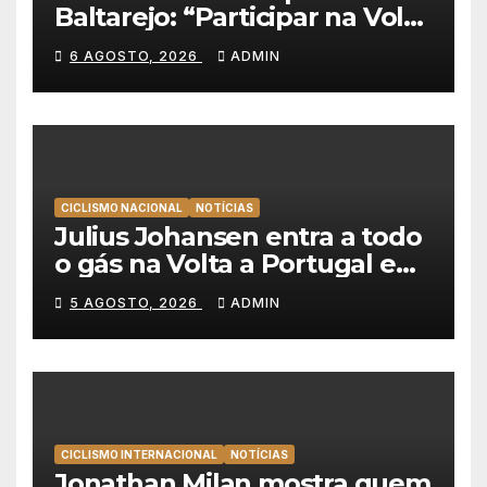
Baltarejo: “Participar na Volta
a Portugal é o sonho de
6 AGOSTO, 2026
ADMIN
qualquer ciclista”
CICLISMO NACIONAL
NOTÍCIAS
Julius Johansen entra a todo
o gás na Volta a Portugal e
lidera dobradinha da UAE
5 AGOSTO, 2026
ADMIN
Team Emirates em Lisboa
CICLISMO INTERNACIONAL
NOTÍCIAS
Jonathan Milan mostra quem