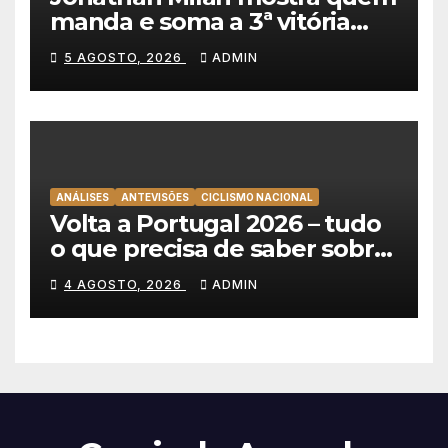
manda e soma a 3ª vitória
consecutiva na Volta a
5 AGOSTO, 2026
ADMIN
Polónia
ANÁLISES
ANTEVISÕES
CICLISMO NACIONAL
Volta a Portugal 2026 – tudo
o que precisa de saber sobre
as equipas e o percurso
4 AGOSTO, 2026
ADMIN