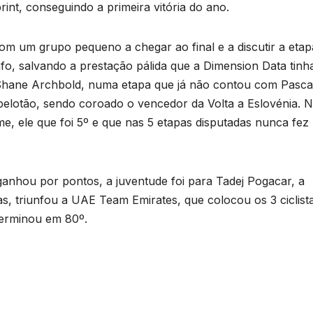
print, conseguindo a primeira vitória do ano.
com um grupo pequeno a chegar ao final e a discutir a etap
o, salvando a prestação pálida que a Dimension Data tinha
 Shane Archbold, numa etapa que já não contou com Pasca
pelotão, sendo coroado o vencedor da Volta a Eslovénia. 
e, ele que foi 5º e que nas 5 etapas disputadas nunca fez 
anhou por pontos, a juventude foi para Tadej Pogacar, a
, triunfou a UAE Team Emirates, que colocou os 3 ciclist
a terminou em 80º.