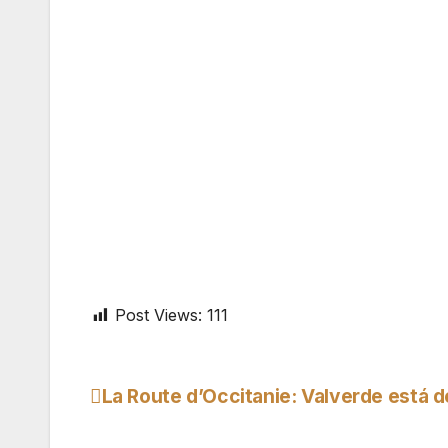
Post Views:
111
La Route d’Occitanie: Valverde está d
Navegação
de