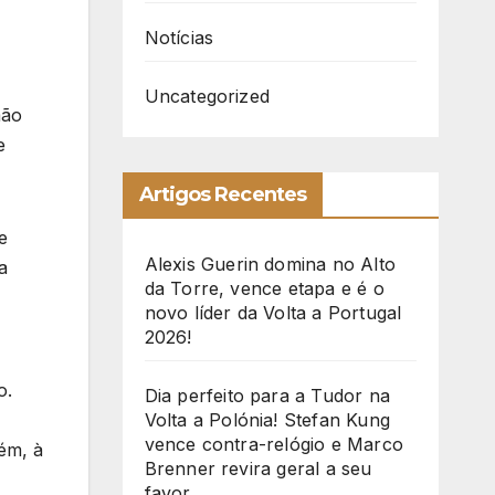
Notícias
Uncategorized
mão
e
Artigos Recentes
e
Alexis Guerin domina no Alto
a
da Torre, vence etapa e é o
novo líder da Volta a Portugal
2026!
o.
Dia perfeito para a Tudor na
Volta a Polónia! Stefan Kung
vence contra-relógio e Marco
ém, à
Brenner revira geral a seu
favor