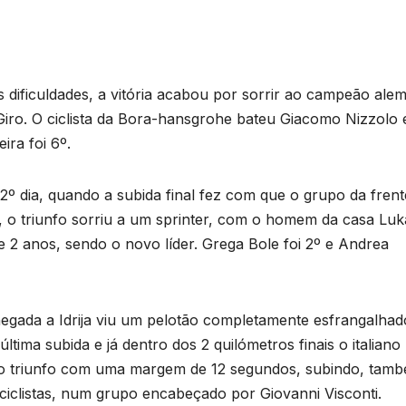
as dificuldades, a vitória acabou por sorrir ao campeão ale
iro. O ciclista da Bora-hansgrohe bateu Giacomo Nizzolo 
ra foi 6º.
2º dia, quando a subida final fez com que o grupo da frent
, o triunfo sorriu a um sprinter, com o homem da casa Luk
e 2 anos, sendo o novo líder. Grega Bole foi 2º e Andrea
hegada a Idrija viu um pelotão completamente esfrangalhad
tima subida e já dentro dos 2 quilómetros finais o italiano
 o triunfo com uma margem de 12 segundos, subindo, tamb
ciclistas, num grupo encabeçado por Giovanni Visconti.