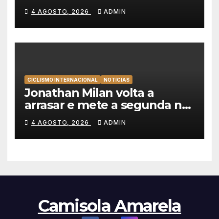
as equipas e o percurso
4 AGOSTO, 2026
ADMIN
CICLISMO INTERNACIONAL
NOTÍCIAS
Jonathan Milan volta a
arrasar e mete a segunda na
Volta a Polónia 2026
4 AGOSTO, 2026
ADMIN
Camisola Amarela