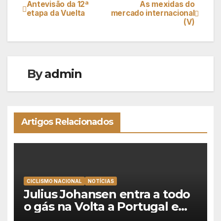
Antevisão da 12ª
As mexidas do
Navegação
etapa da Vuelta
mercado internacional
(V)
de
artigos
By
admin
Artigos Relacionados
CICLISMO NACIONAL
NOTÍCIAS
Julius Johansen entra a todo
o gás na Volta a Portugal e
lidera dobradinha da UAE