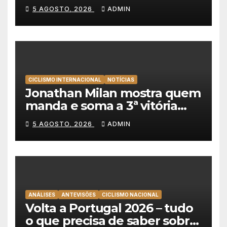
lidera dobradinha da UAE
5 AGOSTO, 2026
ADMIN
Team Emirates em Lisboa
CICLISMO INTERNACIONAL
NOTÍCIAS
Jonathan Milan mostra quem
manda e soma a 3ª vitória
consecutiva na Volta a
5 AGOSTO, 2026
ADMIN
Polónia
ANÁLISES
ANTEVISÕES
CICLISMO NACIONAL
Volta a Portugal 2026 – tudo
o que precisa de saber sobre