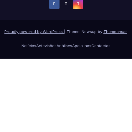
Proudly powered by WordPress
|
Theme: Newsup by
Themeansar
.
Notícias
Antevisões
Análises
Apoia-nos
Contactos