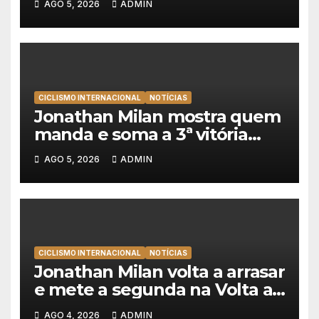
AGO 5, 2026
ADMIN
Team Emirates em Lisboa
CICLISMO INTERNACIONAL
NOTÍCIAS
Jonathan Milan mostra quem
manda e soma a 3ª vitória
consecutiva na Volta a
AGO 5, 2026
ADMIN
Polónia
CICLISMO INTERNACIONAL
NOTÍCIAS
Jonathan Milan volta a arrasar
e mete a segunda na Volta a
Polónia 2026
AGO 4, 2026
ADMIN