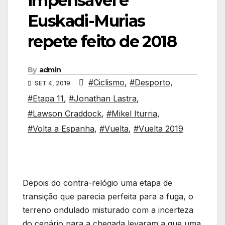
impensável e
Euskadi-Murias
repete feito de 2018
By
admin
#Ciclismo
,
#Desporto
,
SET 4, 2019
#Etapa 11
,
#Jonathan Lastra
,
#Lawson Craddock
,
#Mikel Iturria
,
#Volta a Espanha
,
#Vuelta
,
#Vuelta 2019
Depois do contra-relógio uma etapa de
transição que parecia perfeita para a fuga, o
terreno ondulado misturado com a incerteza
do cenário para a chegada levaram a que uma