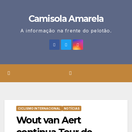
Skip
to
Camisola Amarela
content
A informação na frente do pelotão.
CICLISMO INTERNACIONAL
NOTÍCIAS
Wout van Aert