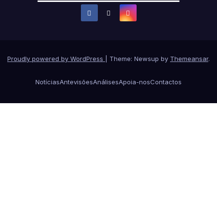
Proudly powered by WordPress
|
Theme: Newsup by
Themeansar
.
Notícias
Antevisões
Análises
Apoia-nos
Contactos