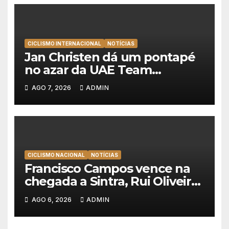
CICLISMO INTERNACIONAL
NOTÍCIAS
Jan Christen dá um pontapé
no azar da UAE Team
Emirates e vence na Volta a
AGO 7, 2026
ADMIN
Polónia
CICLISMO NACIONAL
NOTÍCIAS
Francisco Campos vence na
chegada a Sintra, Rui Oliveira
veste de amarelo na Volta a
AGO 6, 2026
ADMIN
Portugal