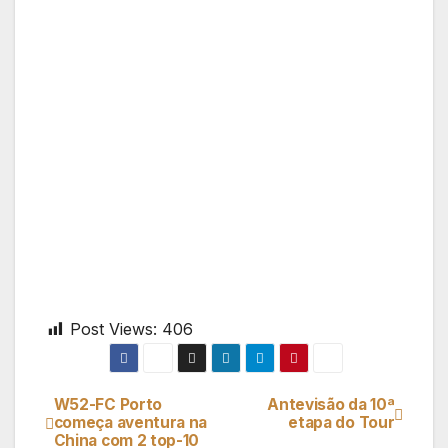
Post Views:
406
W52-FC Porto
Antevisão da 10ª
Navegação
começa aventura na
etapa do Tour
China com 2 top-10