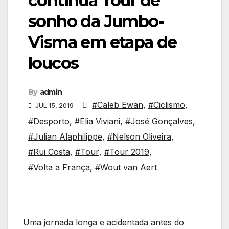
continua Tour de
sonho da Jumbo-
Visma em etapa de
loucos
By
admin
#Caleb Ewan
,
#Ciclismo
,
JUL 15, 2019
#Desporto
,
#Elia Viviani
,
#José Gonçalves
,
#Julian Alaphilippe
,
#Nelson Oliveira
,
#Rui Costa
,
#Tour
,
#Tour 2019
,
#Volta a França
,
#Wout van Aert
Uma jornada longa e acidentada antes do