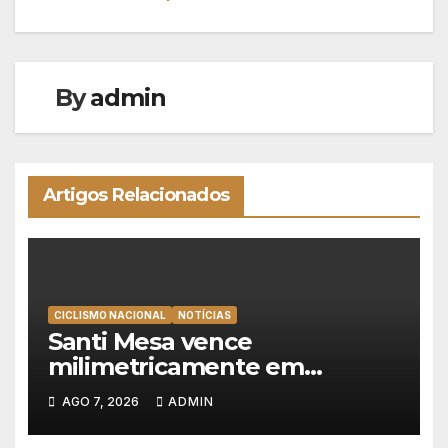
de
artigos
By
admin
Artigos Relacionados
CICLISMO NACIONAL
NOTÍCIAS
Santi Mesa vence
milimetricamente em
Albufeira, Rui Oliveira
AGO 7, 2026
ADMIN
mantém a amarela da Volta a
Portugal