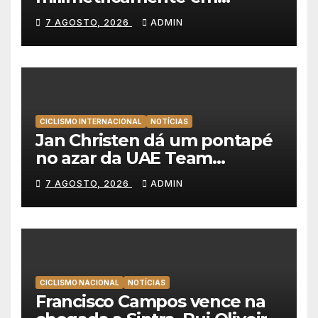
Albufeira, Rui Oliveira
7 AGOSTO, 2026
ADMIN
mantém a amarela da Volta a
Portugal
CICLISMO INTERNACIONAL
NOTÍCIAS
Jan Christen dá um pontapé
no azar da UAE Team
Emirates e vence na Volta a
7 AGOSTO, 2026
ADMIN
Polónia
CICLISMO NACIONAL
NOTÍCIAS
Francisco Campos vence na