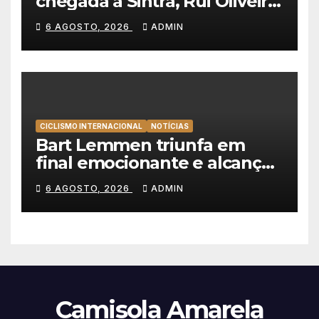
chegada a Sintra, Rui Oliveira
veste de amarelo na Volta a
6 AGOSTO, 2026
ADMIN
Portugal
CICLISMO INTERNACIONAL
NOTÍCIAS
Bart Lemmen triunfa em
final emocionante e alcança
a primeira vitória da carreira
6 AGOSTO, 2026
ADMIN
na Volta à Polónia
Camisola Amarela