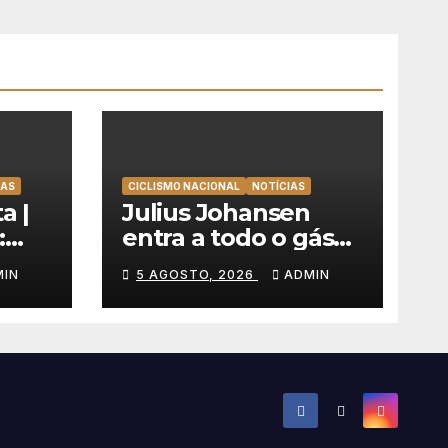
TAS
CICLISMO NACIONAL
NOTÍCIAS
a |
Julius Johansen
:
entra a todo o gás
olta
na Volta a Portugal
MIN
5 AGOSTO, 2026
ADMIN
e lidera dobradinha
uer
da UAE Team
Emirates em Lisboa