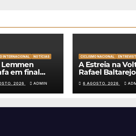
O INTERNACIONAL
NOTÍCIAS
CICLISMO NACIONAL
ENTREVIS
t Lemmen
A Estreia na Volt
nfa em final
Rafael Baltarejo
cionante e
“Participar na V
OSTO, 2026
ADMIN
6 AGOSTO, 2026
AD
nça a primeira
a Portugal é o
ria da carreira na
sonho de qualq
a à Polónia
ciclista”