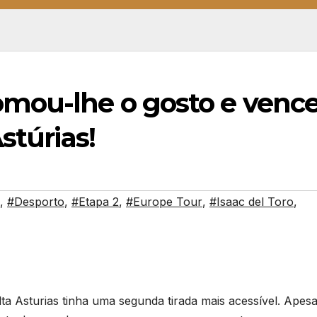
mou-lhe o gosto e venc
stúrias!
,
#Desporto
,
#Etapa 2
,
#Europe Tour
,
#Isaac del Toro
,
ta Asturias tinha uma segunda tirada mais acessível. Apesa