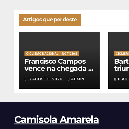
Artigos que perdeste
CICLISMO NACIONAL
NOTÍCIAS
CICLISM
Francisco Campos
Bar
vence na chegada a
triu
Sintra, Rui Oliveira
emo
6 AGOSTO, 2026
ADMIN
6 AG
veste de amarelo na
alca
Volta a Portugal
vitó
Volt
Camisola Amarela