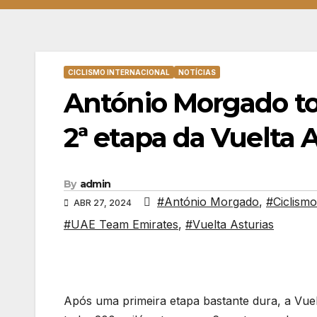
CICLISMO INTERNACIONAL
NOTÍCIAS
António Morgado to
2ª etapa da Vuelta A
By
admin
#António Morgado
,
#Ciclismo
ABR 27, 2024
#UAE Team Emirates
,
#Vuelta Asturias
Após uma primeira etapa bastante dura, a Vuel