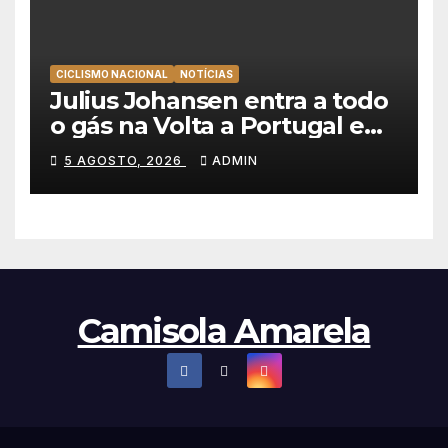
CICLISMO NACIONAL
NOTÍCIAS
Julius Johansen entra a todo
o gás na Volta a Portugal e
lidera dobradinha da UAE
5 AGOSTO, 2026
ADMIN
Team Emirates em Lisboa
Camisola Amarela