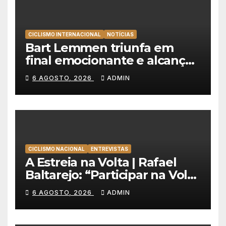
CICLISMO INTERNACIONAL
NOTÍCIAS
Bart Lemmen triunfa em
final emocionante e alcança
a primeira vitória da carreira
6 AGOSTO, 2026
ADMIN
na Volta à Polónia
CICLISMO NACIONAL
ENTREVISTAS
A Estreia na Volta | Rafael
Baltarejo: “Participar na Volta
a Portugal é o sonho de
6 AGOSTO, 2026
ADMIN
qualquer ciclista”