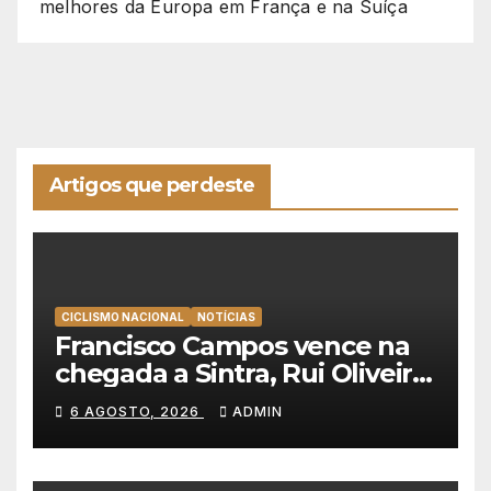
melhores da Europa em França e na Suíça
Artigos que perdeste
CICLISMO NACIONAL
NOTÍCIAS
Francisco Campos vence na
chegada a Sintra, Rui Oliveira
veste de amarelo na Volta a
6 AGOSTO, 2026
ADMIN
Portugal