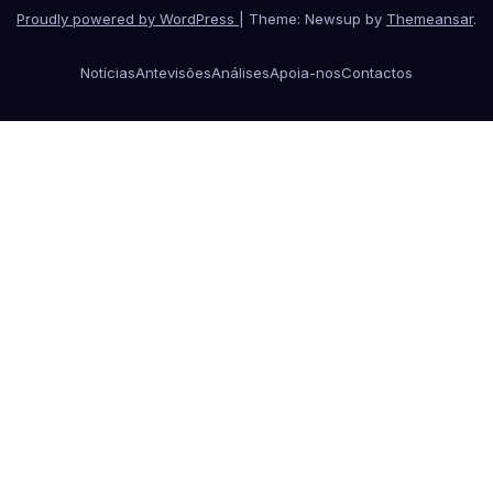
Proudly powered by WordPress
|
Theme: Newsup by
Themeansar
.
Notícias
Antevisões
Análises
Apoia-nos
Contactos