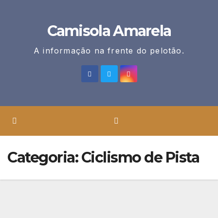
Skip
to
Camisola Amarela
content
A informação na frente do pelotão.
Categoria:
Ciclismo de Pista