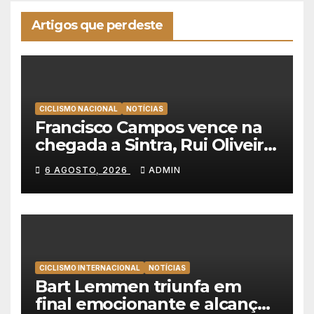
Artigos que perdeste
CICLISMO NACIONAL
NOTÍCIAS
Francisco Campos vence na
chegada a Sintra, Rui Oliveira
veste de amarelo na Volta a
6 AGOSTO, 2026
ADMIN
Portugal
CICLISMO INTERNACIONAL
NOTÍCIAS
Bart Lemmen triunfa em
final emocionante e alcança