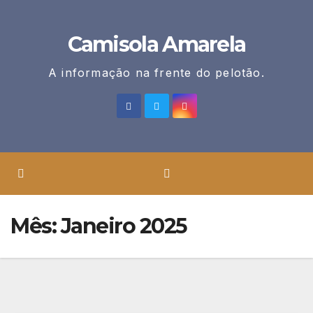
Skip
to
Camisola Amarela
content
A informação na frente do pelotão.
Mês:
Janeiro 2025