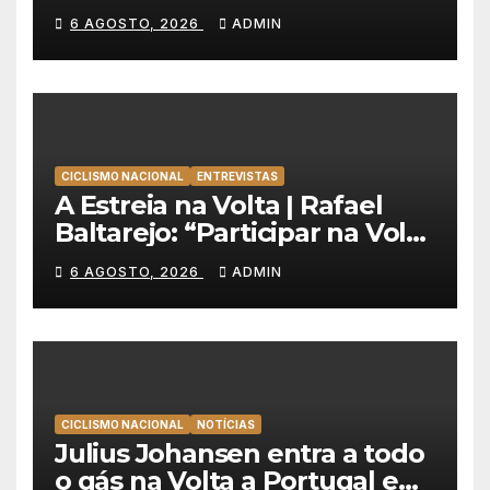
a primeira vitória da carreira
6 AGOSTO, 2026
ADMIN
na Volta à Polónia
CICLISMO NACIONAL
ENTREVISTAS
A Estreia na Volta | Rafael
Baltarejo: “Participar na Volta
a Portugal é o sonho de
6 AGOSTO, 2026
ADMIN
qualquer ciclista”
CICLISMO NACIONAL
NOTÍCIAS
Julius Johansen entra a todo
o gás na Volta a Portugal e