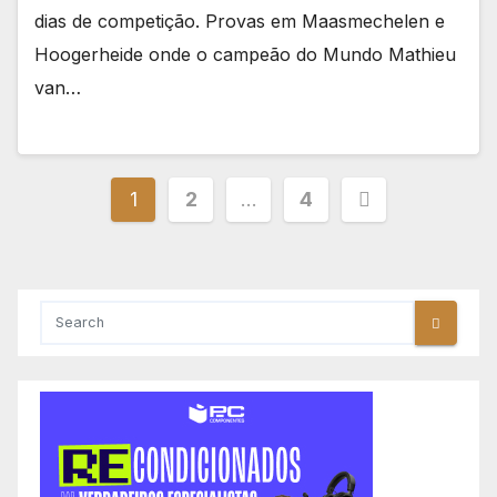
dias de competição. Provas em Maasmechelen e
Hoogerheide onde o campeão do Mundo Mathieu
van…
Paginação
1
2
…
4
dos
conteúdos