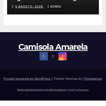
lidera dobradinha da UAE
5 AGOSTO, 2026
ADMIN
Team Emirates em Lisboa
Camisola Amarela
Proudly powered by WordPress
|
Theme: Newsup by
Themeansar
.
Notícias
Antevisões
Análises
Apoia-nos
Contactos