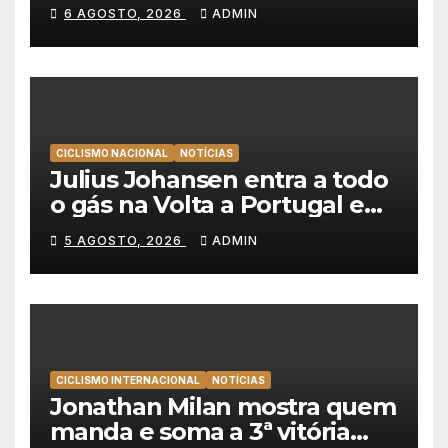
a Portugal é o sonho de
6 AGOSTO, 2026
ADMIN
qualquer ciclista”
CICLISMO NACIONAL
NOTÍCIAS
Julius Johansen entra a todo
o gás na Volta a Portugal e
lidera dobradinha da UAE
5 AGOSTO, 2026
ADMIN
Team Emirates em Lisboa
CICLISMO INTERNACIONAL
NOTÍCIAS
Jonathan Milan mostra quem
manda e soma a 3ª vitória