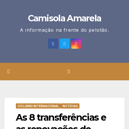
Skip
to
Camisola Amarela
content
A informação na frente do pelotão.
CICLISMO INTERNACIONAL
NOTÍCIAS
As 8 transferências e