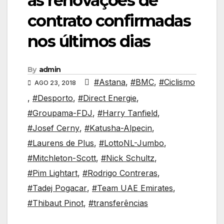
as renovações de
contrato confirmadas
nos últimos dias
By
admin
#Astana
,
#BMC
,
#Ciclismo
AGO 23, 2018
,
#Desporto
,
#Direct Energie
,
#Groupama-FDJ
,
#Harry Tanfield
,
#Josef Cerny
,
#Katusha-Alpecin
,
#Laurens de Plus
,
#LottoNL-Jumbo
,
#Mitchleton-Scott
,
#Nick Schultz
,
#Pim Lightart
,
#Rodrigo Contreras
,
#Tadej Pogacar
,
#Team UAE Emirates
,
#Thibaut Pinot
,
#transferências