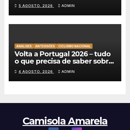
consecutiva na Volta a
5 AGOSTO, 2026
ADMIN
Polónia
ANÁLISES
ANTEVISÕES
CICLISMO NACIONAL
Volta a Portugal 2026 – tudo
o que precisa de saber sobre
as equipas e o percurso
4 AGOSTO, 2026
ADMIN
Camisola Amarela