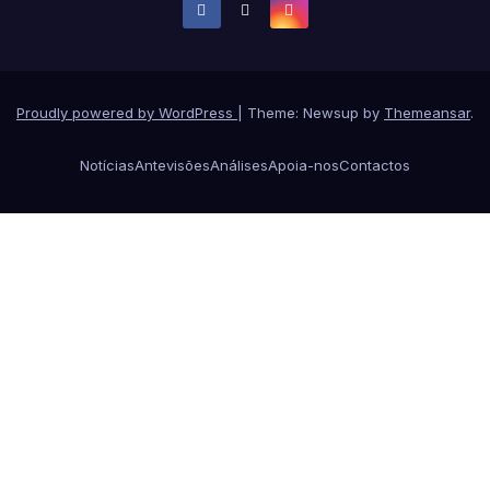
Proudly powered by WordPress
|
Theme: Newsup by
Themeansar
.
Notícias
Antevisões
Análises
Apoia-nos
Contactos