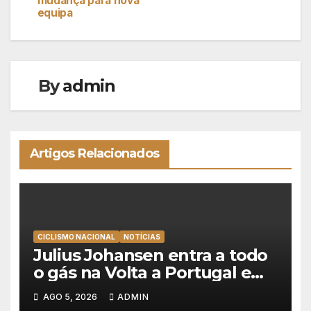
mudança para nova
de
equipa
artigos
By
admin
Artigos Relacionados
CICLISMO NACIONAL
NOTÍCIAS
Julius Johansen entra a todo
o gás na Volta a Portugal e
lidera dobradinha da UAE
AGO 5, 2026
ADMIN
Team Emirates em Lisboa