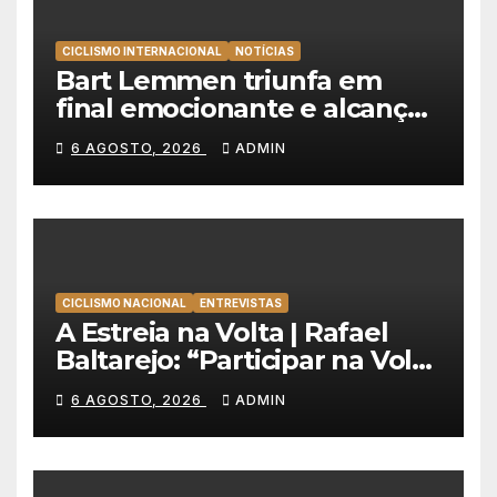
CICLISMO INTERNACIONAL
NOTÍCIAS
Bart Lemmen triunfa em
final emocionante e alcança
a primeira vitória da carreira
6 AGOSTO, 2026
ADMIN
na Volta à Polónia
CICLISMO NACIONAL
ENTREVISTAS
A Estreia na Volta | Rafael
Baltarejo: “Participar na Volta
a Portugal é o sonho de
6 AGOSTO, 2026
ADMIN
qualquer ciclista”