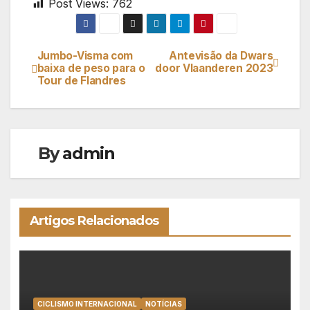
Post Views:
762
Jumbo-Visma com
Antevisão da Dwars
Navegação
baixa de peso para o
door Vlaanderen 2023
Tour de Flandres
de
artigos
By
admin
Artigos Relacionados
CICLISMO INTERNACIONAL
NOTÍCIAS