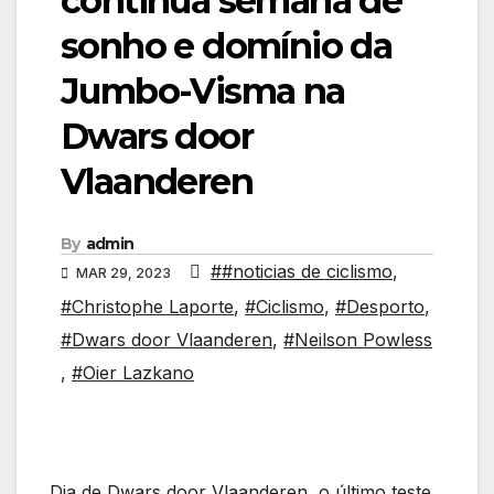
continua semana de
sonho e domínio da
Jumbo-Visma na
Dwars door
Vlaanderen
By
admin
##noticias de ciclismo
,
MAR 29, 2023
#Christophe Laporte
,
#Ciclismo
,
#Desporto
,
#Dwars door Vlaanderen
,
#Neilson Powless
,
#Oier Lazkano
Dia de Dwars door Vlaanderen, o último teste