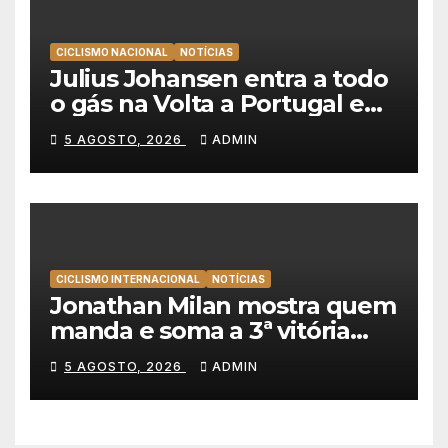
CICLISMO NACIONAL
NOTÍCIAS
Julius Johansen entra a todo
o gás na Volta a Portugal e
lidera dobradinha da UAE
5 AGOSTO, 2026
ADMIN
Team Emirates em Lisboa
CICLISMO INTERNACIONAL
NOTÍCIAS
Jonathan Milan mostra quem
manda e soma a 3ª vitória
consecutiva na Volta a
5 AGOSTO, 2026
ADMIN
Polónia