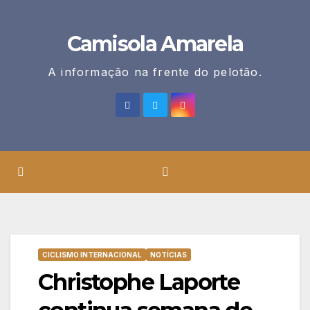
Skip
to
Camisola Amarela
content
A informação na frente do pelotão.
CICLISMO INTERNACIONAL
NOTÍCIAS
Christophe Laporte