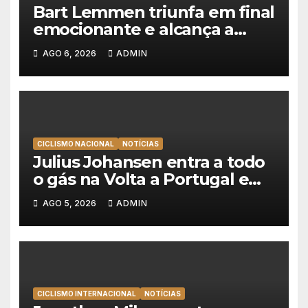
Bart Lemmen triunfa em final
emocionante e alcança a
primeira vitória da carreira na
AGO 6, 2026
ADMIN
Volta à Polónia
CICLISMO NACIONAL
NOTÍCIAS
Julius Johansen entra a todo
o gás na Volta a Portugal e
lidera dobradinha da UAE
AGO 5, 2026
ADMIN
Team Emirates em Lisboa
CICLISMO INTERNACIONAL
NOTÍCIAS