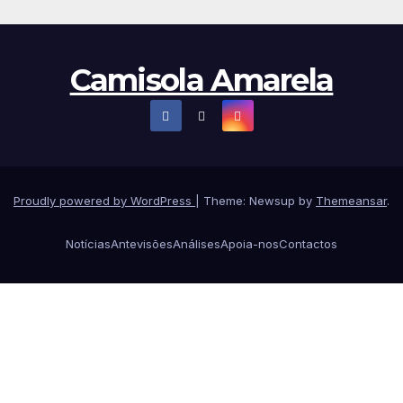
Camisola Amarela
Proudly powered by WordPress
|
Theme: Newsup by
Themeansar
.
Notícias
Antevisões
Análises
Apoia-nos
Contactos