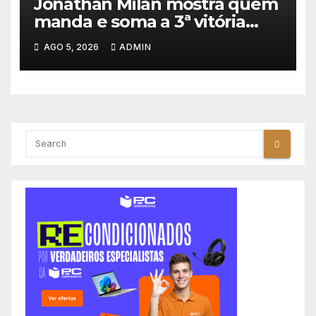
Jonathan Milan mostra quem
manda e soma a 3ª vitória
consecutiva na Volta a
AGO 5, 2026
ADMIN
Polónia