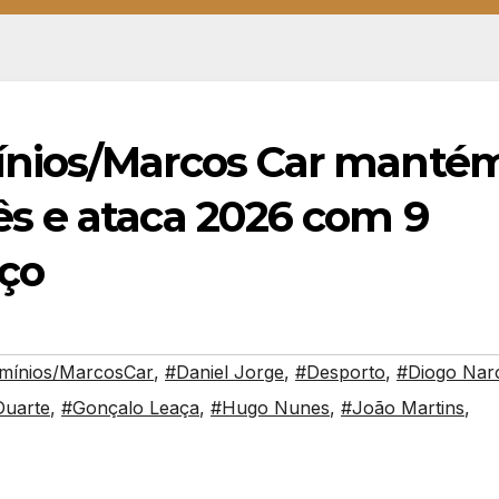
nios/Marcos Car manté
s e ataca 2026 com 9
rço
mínios/MarcosCar
,
#Daniel Jorge
,
#Desporto
,
#Diogo Nar
Duarte
,
#Gonçalo Leaça
,
#Hugo Nunes
,
#João Martins
,