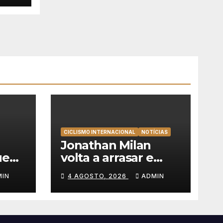
CICLISMO INTERNACIONAL
NOTÍCIAS
l
Jonathan Milan
ue
volta a arrasar e
r
mete a segunda na
MIN
4 AGOSTO, 2026
ADMIN
s e o
Volta a Polónia 2026