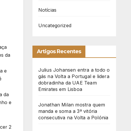
Notícias
Uncategorized
aça
Artigos Recentes
es da
Julius Johansen entra a todo o
a e
gás na Volta a Portugal e lidera
é
dobradinha da UAE Team
Emirates em Lisboa
a da
nho e
Jonathan Milan mostra quem
manda e soma a 3ª vitória
consecutiva na Volta a Polónia
cer 2