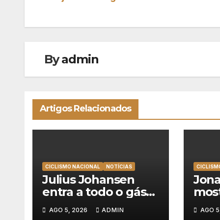
de
artigos
By
admin
Artigos Relacionados
CICLISMO NACIONAL
NOTÍCIAS
CICLISM
Julius Johansen
Jona
entra a todo o gás
mos
na Volta a Portugal
mand
AGO 5, 2026
ADMIN
AGO 5
e lidera dobradinha
vitó