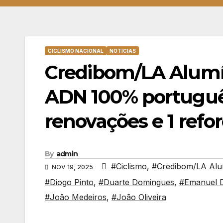
CICLISMO NACIONAL
NOTÍCIAS
Credibom/LA Alumí
ADN 100% portuguê
renovações e 1 refo
By
admin
#Ciclismo
,
#Credibom/LA Alu
NOV 19, 2025
#Diogo Pinto
,
#Duarte Domingues
,
#Emanuel 
#João Medeiros
,
#João Oliveira