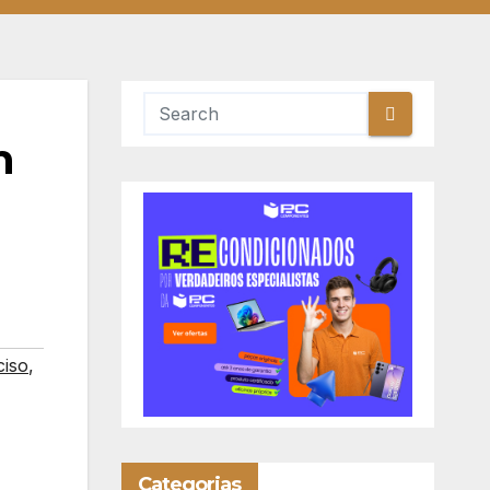
m
ciso
,
Categorias