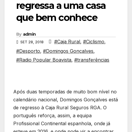
regressa a uma casa
que bem conhece
By
admin
#Caja Rural
,
#Ciclismo
,
SET 28, 2018
#Desporto
,
#Domingos Gonçalves
,
#Radio Popular Boavista
,
#transferências
Após duas temporadas de muito bom nível no
calendário nacional, Domingos Gonçalves está
de regresso à Caja Rural Seguros RGA. O
português reforça, assim, a equipa
Profissional Continental espanhola, onde já
esteve em 2016, e onde pode vir a encontrar