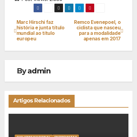
Marc Hirschi faz
Remco Evenepoel, o
Navegação
história e junta título
ciclista que nasceu
mundial ao título
para a modalidade
de
europeu
apenas em 2017
artigos
By
admin
Artigos Relacionados