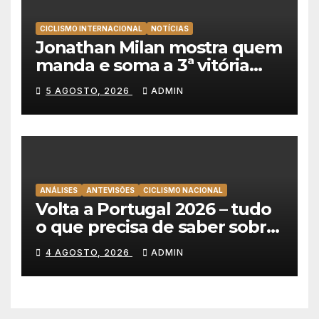
CICLISMO INTERNACIONAL
NOTÍCIAS
Jonathan Milan mostra quem
manda e soma a 3ª vitória
consecutiva na Volta a
5 AGOSTO, 2026
ADMIN
Polónia
ANÁLISES
ANTEVISÕES
CICLISMO NACIONAL
Volta a Portugal 2026 – tudo
o que precisa de saber sobre
as equipas e o percurso
4 AGOSTO, 2026
ADMIN