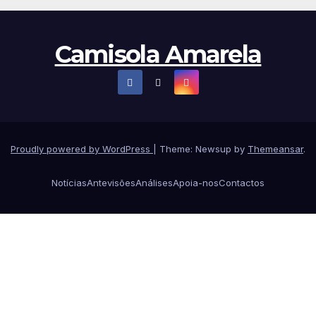
Camisola Amarela
Proudly powered by WordPress
|
Theme: Newsup by
Themeansar
.
Notícias
Antevisões
Análises
Apoia-nos
Contactos