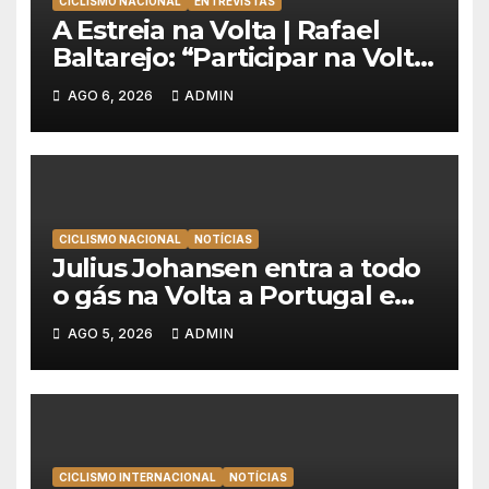
CICLISMO NACIONAL
ENTREVISTAS
A Estreia na Volta | Rafael
Baltarejo: “Participar na Volta
a Portugal é o sonho de
AGO 6, 2026
ADMIN
qualquer ciclista”
CICLISMO NACIONAL
NOTÍCIAS
Julius Johansen entra a todo
o gás na Volta a Portugal e
lidera dobradinha da UAE
AGO 5, 2026
ADMIN
Team Emirates em Lisboa
CICLISMO INTERNACIONAL
NOTÍCIAS