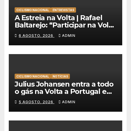
CICLISMO NACIONAL
ENTREVISTAS
A Estreia na Volta | Rafael
Baltarejo: “Participar na Volta
a Portugal é o sonho de
6 AGOSTO, 2026
ADMIN
qualquer ciclista”
CICLISMO NACIONAL
NOTÍCIAS
Julius Johansen entra a todo
o gás na Volta a Portugal e
lidera dobradinha da UAE
5 AGOSTO, 2026
ADMIN
Team Emirates em Lisboa