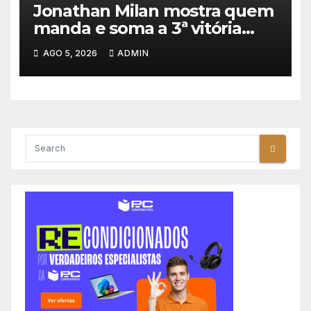
Jonathan Milan mostra quem
manda e soma a 3ª vitória
consecutiva na Volta a
AGO 5, 2026
ADMIN
Polónia