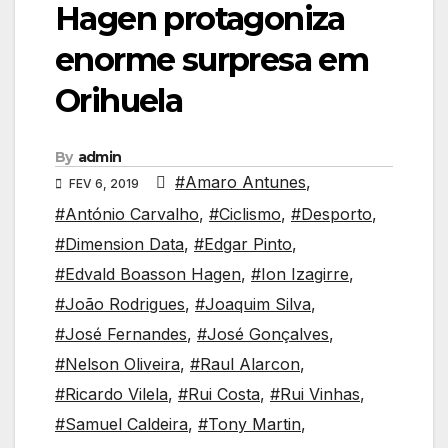
Hagen protagoniza
enorme surpresa em
Orihuela
By
admin
#Amaro Antunes
,
FEV 6, 2019
#António Carvalho
,
#Ciclismo
,
#Desporto
,
#Dimension Data
,
#Edgar Pinto
,
#Edvald Boasson Hagen
,
#Ion Izagirre
,
#João Rodrigues
,
#Joaquim Silva
,
#José Fernandes
,
#José Gonçalves
,
#Nelson Oliveira
,
#Raul Alarcon
,
#Ricardo Vilela
,
#Rui Costa
,
#Rui Vinhas
,
#Samuel Caldeira
,
#Tony Martin
,