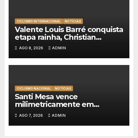
CICLISMO INTERNACIONAL
NOTÍCIAS
Valente Louis Barré conquista
etapa rainha, Christian
Scaroni é o novo líder da
AGO 8, 2026
ADMIN
Volta a Polónia
CICLISMO NACIONAL
NOTÍCIAS
Santi Mesa vence
milimetricamente em
Albufeira, Rui Oliveira
AGO 7, 2026
ADMIN
mantém a amarela da Volta a
Portugal