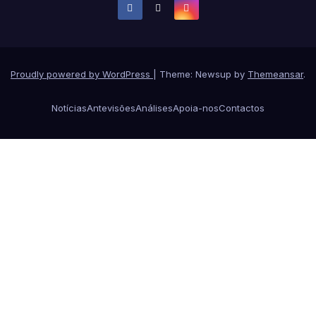
Proudly powered by WordPress
|
Theme: Newsup by
Themeansar
.
Notícias
Antevisões
Análises
Apoia-nos
Contactos