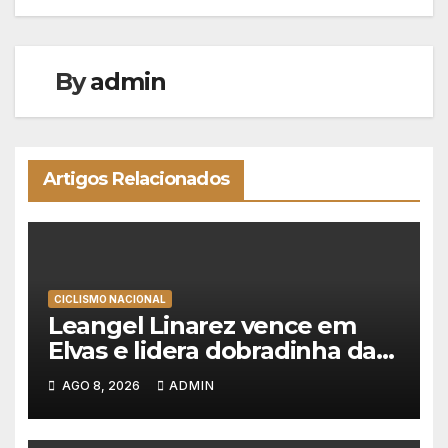
artigos
By
admin
Artigos Relacionados
CICLISMO NACIONAL
Leangel Linarez vence em
Elvas e lidera dobradinha da
Tavfer-Ovos Matinados-
AGO 8, 2026
ADMIN
Mortágua