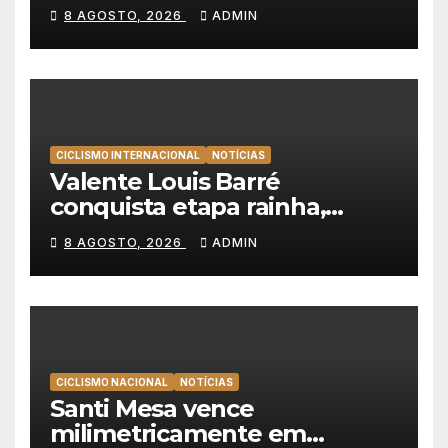
Tavfer-Ovos Matinados-
8 AGOSTO, 2026
ADMIN
Mortágua
CICLISMO INTERNACIONAL
NOTÍCIAS
Valente Louis Barré
conquista etapa rainha,
Christian Scaroni é o novo
8 AGOSTO, 2026
ADMIN
líder da Volta a Polónia
CICLISMO NACIONAL
NOTÍCIAS
Santi Mesa vence
milimetricamente em