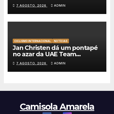
Albufeira, Rui Oliveira
7 AGOSTO, 2026
ADMIN
mantém a amarela da Volta a
Portugal
CICLISMO INTERNACIONAL
NOTÍCIAS
Jan Christen dá um pontapé
no azar da UAE Team
Emirates e vence na Volta a
7 AGOSTO, 2026
ADMIN
Polónia
Camisola Amarela