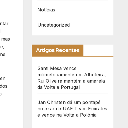
Notícias
ntar
Uncategorized
l
s mas
e,
Artigos Recentes
one
Santi Mesa vence
milimetricamente em Albufeira,
ten
Rui Oliveira mantém a amarela
ndos
da Volta a Portugal
o
Jan Christen dá um pontapé
no azar da UAE Team Emirates
e vence na Volta a Polónia