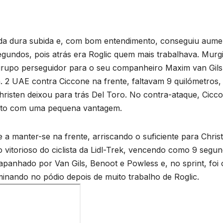
l da dura subida e, com bom entendimento, conseguiu aume
gundos, pois atrás era Roglic quem mais trabalhava. Murgi
 grupo perseguidor para o seu companheiro Maxim van Gil
. 2 UAE contra Ciccone na frente, faltavam 9 quilómetros, 
risten deixou para trás Del Toro. No contra-ataque, Cicc
 alto com uma pequena vantagem.
 a manter-se na frente, arriscando o suficiente para Chris
 vitorioso do ciclista da Lidl-Trek, vencendo como 9 segu
 apanhado por Van Gils, Benoot e Powless e, no sprint, foi 
minando no pódio depois de muito trabalho de Roglic.