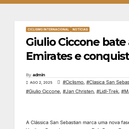
CICLISMO INTERNACIONAL
NOTÍCIAS
Giulio Ciccone bat
Emirates e conquist
By
admin
#Ciclismo
,
#Clasica San Sebas
AGO 2, 2025
#Giulio Ciccone
,
#Jan Christen
,
#Lidl-Trek
,
#Ma
A Clássica San Sebastian marca uma nova fase