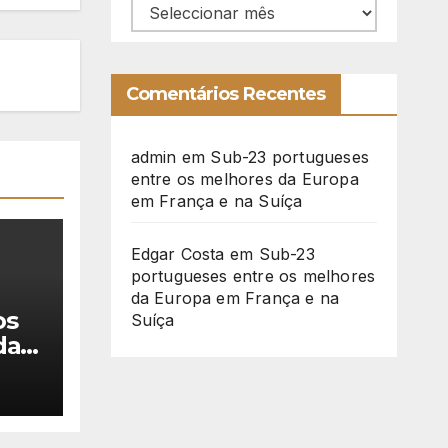
Arquivo
Comentários Recentes
admin
em
Sub-23 portugueses
entre os melhores da Europa
em França e na Suíça
Edgar Costa
em
Sub-23
portugueses entre os melhores
da Europa em França e na
os
Suíça
da a
ra
o
gal