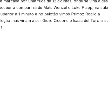
marcada por uma fuga de 12 ciclistas, onde se viria a des
 receber a companhia de Mats Wenzel e Luke Plapp, na sub
 superior a 1 minuto e no pelotão vimos Primoz Roglic a
eção mas viriam a ser Giulio Ciccone e Isaac del Toro a iso
s.