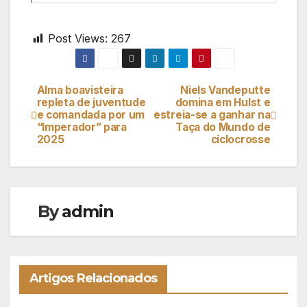
Post Views:
267
Alma boavisteira
Niels Vandeputte
Navegação
repleta de juventude
domina em Hulst e
e comandada por um
estreia-se a ganhar na
de
“Imperador” para
Taça do Mundo de
2025
ciclocrosse
artigos
By
admin
Artigos Relacionados