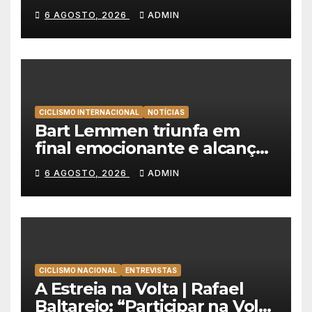
veste de amarelo na Volta a
6 AGOSTO, 2026
ADMIN
Portugal
CICLISMO INTERNACIONAL
NOTÍCIAS
Bart Lemmen triunfa em
final emocionante e alcança
a primeira vitória da carreira
6 AGOSTO, 2026
ADMIN
na Volta à Polónia
CICLISMO NACIONAL
ENTREVISTAS
A Estreia na Volta | Rafael
Baltarejo: “Participar na Volta