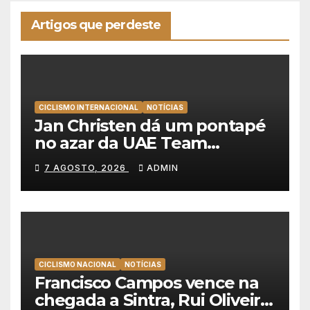
Artigos que perdeste
CICLISMO INTERNACIONAL
NOTÍCIAS
Jan Christen dá um pontapé
no azar da UAE Team
Emirates e vence na Volta a
7 AGOSTO, 2026
ADMIN
Polónia
CICLISMO NACIONAL
NOTÍCIAS
Francisco Campos vence na
chegada a Sintra, Rui Oliveira