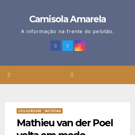
Skip
to
Camisola Amarela
content
A informação na frente do pelotão.
CICLOCROSSE
NOTÍCIAS
Mathieu van der Poel