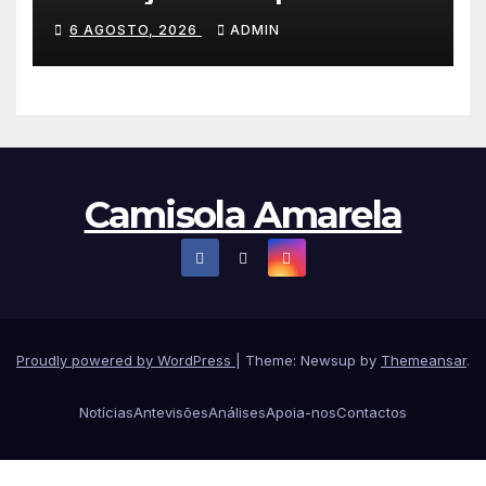
a Portugal é o sonho de
6 AGOSTO, 2026
ADMIN
qualquer ciclista”
Camisola Amarela
Proudly powered by WordPress
|
Theme: Newsup by
Themeansar
.
Notícias
Antevisões
Análises
Apoia-nos
Contactos