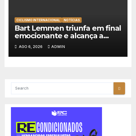
CICLISMO INTERNACIONAL
NOTÍCIAS
Bart Lemmen triunfa em final
emocionante e alcança a
primeira vitória da carreira na
AGO 6, 2026
ADMIN
Volta à Polónia