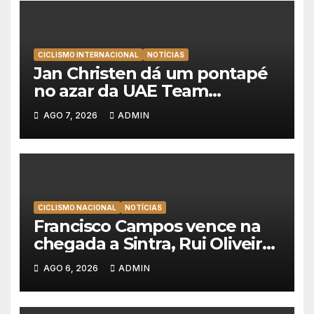
CICLISMO INTERNACIONAL
NOTÍCIAS
Jan Christen dá um pontapé
no azar da UAE Team
Emirates e vence na Volta a
AGO 7, 2026
ADMIN
Polónia
CICLISMO NACIONAL
NOTÍCIAS
Francisco Campos vence na
chegada a Sintra, Rui Oliveira
veste de amarelo na Volta a
AGO 6, 2026
ADMIN
Portugal