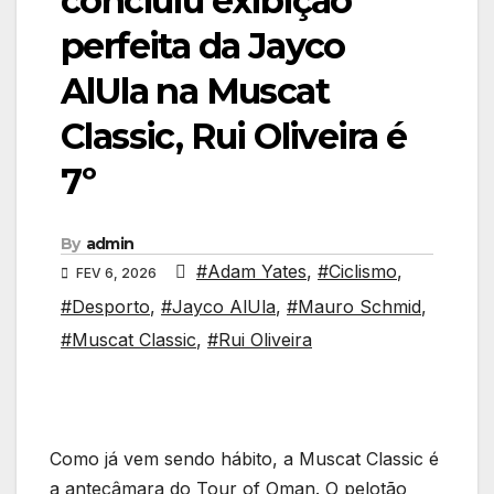
concluiu exibição
perfeita da Jayco
AlUla na Muscat
Classic, Rui Oliveira é
7º
By
admin
#Adam Yates
,
#Ciclismo
,
FEV 6, 2026
#Desporto
,
#Jayco AlUla
,
#Mauro Schmid
,
#Muscat Classic
,
#Rui Oliveira
Como já vem sendo hábito, a Muscat Classic é
a antecâmara do Tour of Oman. O pelotão