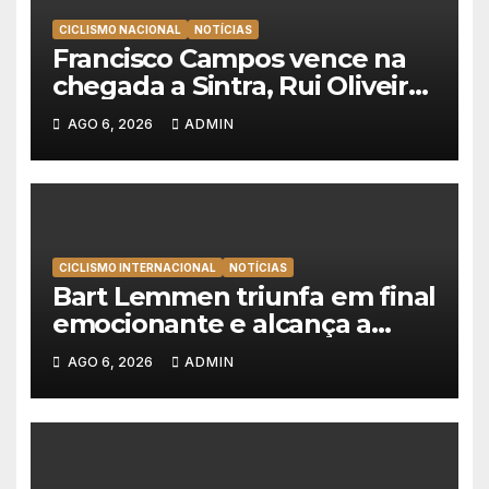
CICLISMO NACIONAL
NOTÍCIAS
Francisco Campos vence na
chegada a Sintra, Rui Oliveira
veste de amarelo na Volta a
AGO 6, 2026
ADMIN
Portugal
CICLISMO INTERNACIONAL
NOTÍCIAS
Bart Lemmen triunfa em final
emocionante e alcança a
primeira vitória da carreira na
AGO 6, 2026
ADMIN
Volta à Polónia