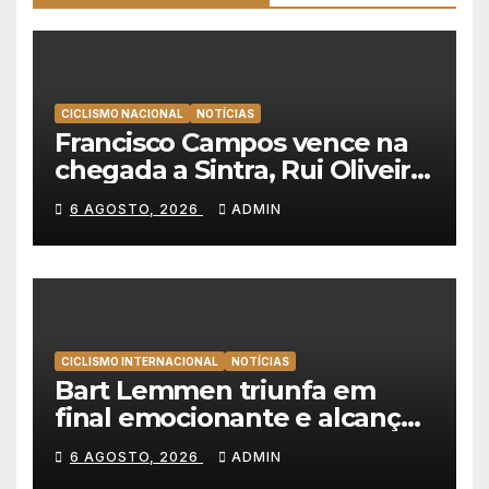
CICLISMO NACIONAL
NOTÍCIAS
Francisco Campos vence na
chegada a Sintra, Rui Oliveira
veste de amarelo na Volta a
6 AGOSTO, 2026
ADMIN
Portugal
CICLISMO INTERNACIONAL
NOTÍCIAS
Bart Lemmen triunfa em
final emocionante e alcança
a primeira vitória da carreira
6 AGOSTO, 2026
ADMIN
na Volta à Polónia