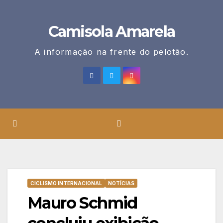
Skip
to
Camisola Amarela
content
A informação na frente do pelotão.
CICLISMO INTERNACIONAL
NOTÍCIAS
Mauro Schmid