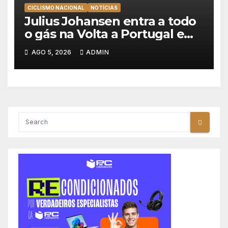
CICLISMO NACIONAL
NOTÍCIAS
Julius Johansen entra a todo
o gás na Volta a Portugal e
lidera dobradinha da UAE
AGO 5, 2026
ADMIN
Team Emirates em Lisboa