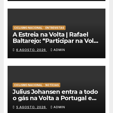
CICLISMO NACIONAL
ENTREVISTAS
A Estreia na Volta | Rafael
Baltarejo: “Participar na Volta
a Portugal é o sonho de
6 AGOSTO, 2026
ADMIN
qualquer ciclista”
CICLISMO NACIONAL
NOTÍCIAS
Julius Johansen entra a todo
o gás na Volta a Portugal e
lidera dobradinha da UAE
5 AGOSTO, 2026
ADMIN
Team Emirates em Lisboa