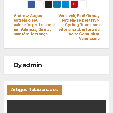
Andrew August
Veni, vidi, Bini! Girmay
Navegação
estreia o seu
estreia-se pela NSN
palmarés profissional
Cycling Team com
de
em Valência, Girmay
vitória na abertura da
mantém liderança
Volta Comunitat
artigos
Valenciana
By
admin
Artigos Relacionados