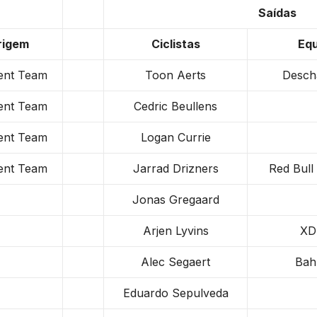
Saídas
rigem
Ciclistas
Equ
ent Team
Toon Aerts
Desch
ent Team
Cedric Beullens
ent Team
Logan Currie
ent Team
Jarrad Drizners
Red Bull
Jonas Gregaard
Arjen Lyvins
XD
Alec Segaert
Bahr
Eduardo Sepulveda