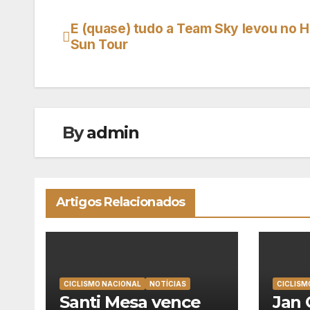
E (quase) tudo a Team Sky levou no H
Navegação
Sun Tour
de
artigos
By
admin
Artigos Relacionados
CICLISMO NACIONAL
NOTÍCIAS
CICLISM
Santi Mesa vence
Jan 