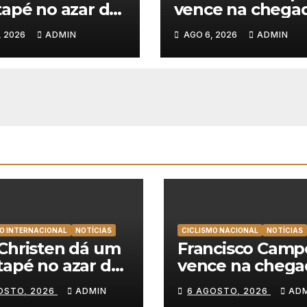
apé no azar da
vence na chega
 Team Emirates
Sintra, Rui Olivei
, 2026
ADMIN
AGO 6, 2026
ADMIN
nce na Volta a
veste de amarel
nia
na Volta a Portu
O INTERNACIONAL
NOTÍCIAS
CICLISMO NACIONAL
NOTÍCIAS
Christen dá um
Francisco Camp
apé no azar da
vence na chega
 Team Emirates
Sintra, Rui Olive
OSTO, 2026
ADMIN
6 AGOSTO, 2026
AD
nce na Volta a
veste de amarel