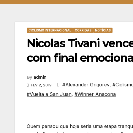
CICLISMO INTERNACIONAL
CORRIDAS
NOTÍCIAS
Nicolas Tivani venc
com final emocion
By
admin
#Alexander Grigorev
,
#Ciclism
FEV 2, 2019
#Vuelta a San Juan
,
#Winner Anacona
Quem pensou que hoje seria uma etapa tranquil