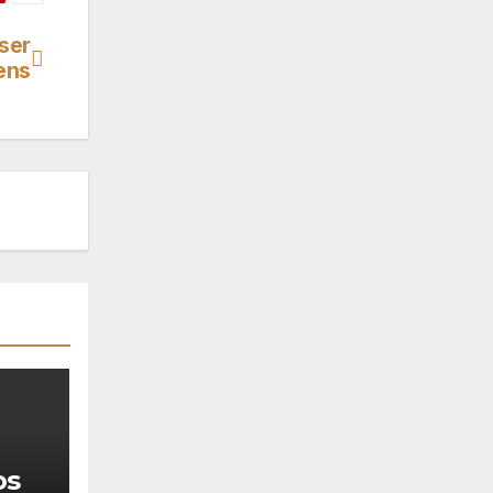
ser
ens
os