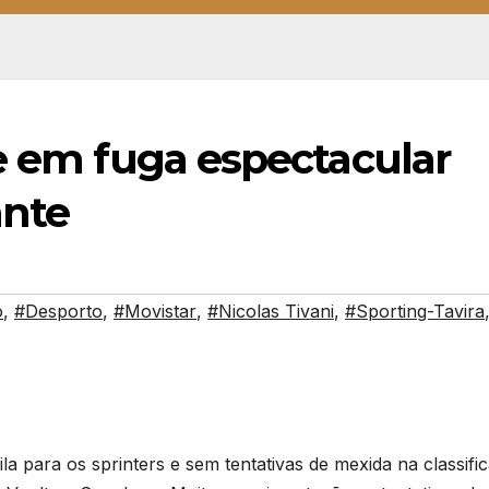
e em fuga espectacular
ante
o
,
#Desporto
,
#Movistar
,
#Nicolas Tivani
,
#Sporting-Tavira
a para os sprinters e sem tentativas de mexida na classifi