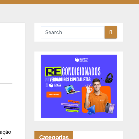
,
cação
Categorias