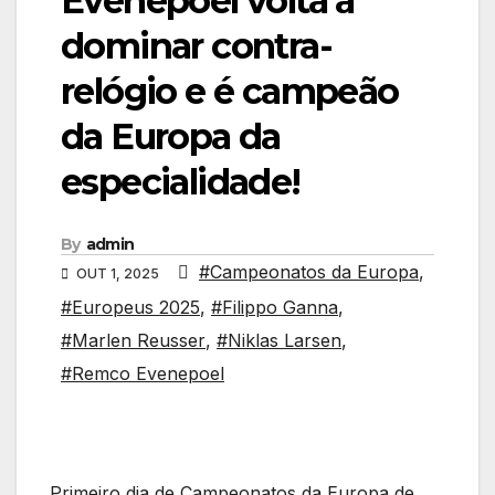
Evenepoel volta a
dominar contra-
relógio e é campeão
da Europa da
especialidade!
By
admin
#Campeonatos da Europa
,
OUT 1, 2025
#Europeus 2025
,
#Filippo Ganna
,
#Marlen Reusser
,
#Niklas Larsen
,
#Remco Evenepoel
Primeiro dia de Campeonatos da Europa de