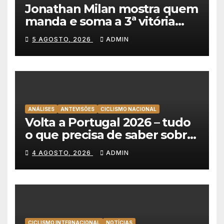
Jonathan Milan mostra quem
manda e soma a 3ª vitória
consecutiva na Volta a
5 AGOSTO, 2026
ADMIN
Polónia
ANÁLISES
ANTEVISÕES
CICLISMO NACIONAL
Volta a Portugal 2026 – tudo
o que precisa de saber sobre
as equipas e o percurso
4 AGOSTO, 2026
ADMIN
CICLISMO INTERNACIONAL
NOTÍCIAS