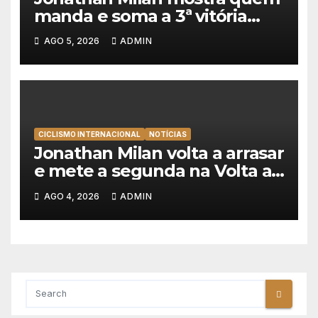
manda e soma a 3ª vitória
consecutiva na Volta a
AGO 5, 2026
ADMIN
Polónia
CICLISMO INTERNACIONAL
NOTÍCIAS
Jonathan Milan volta a arrasar
e mete a segunda na Volta a
Polónia 2026
AGO 4, 2026
ADMIN