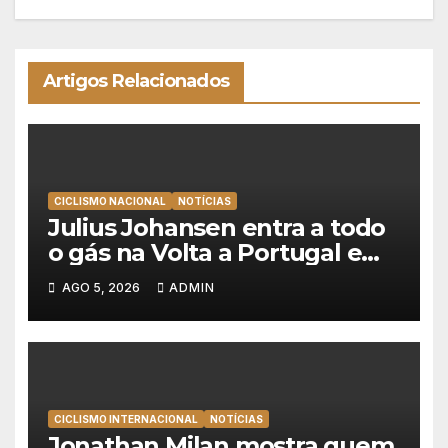
Artigos Relacionados
CICLISMO NACIONAL
NOTÍCIAS
Julius Johansen entra a todo
o gás na Volta a Portugal e
lidera dobradinha da UAE
AGO 5, 2026
ADMIN
Team Emirates em Lisboa
CICLISMO INTERNACIONAL
NOTÍCIAS
Jonathan Milan mostra quem