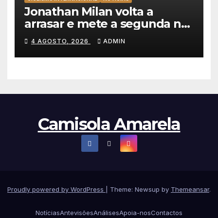
Jonathan Milan volta a
arrasar e mete a segunda na
Volta a Polónia 2026
4 AGOSTO, 2026
ADMIN
Camisola Amarela
Proudly powered by WordPress
|
Theme: Newsup by
Themeansar
.
Notícias
Antevisões
Análises
Apoia-nos
Contactos