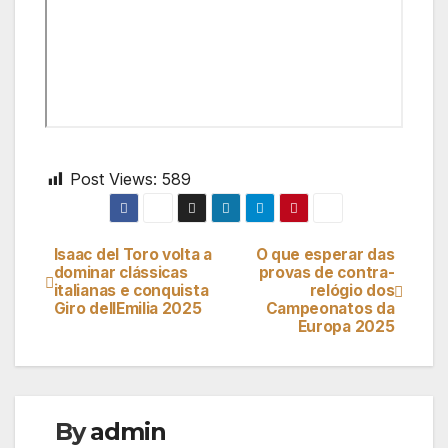
Post Views:
589
Isaac del Toro volta a
O que esperar das
Navegação
dominar clássicas
provas de contra-
italianas e conquista
relógio dos
de
Giro dellEmilia 2025
Campeonatos da
Europa 2025
artigos
By
admin