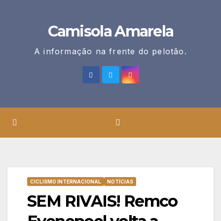
Skip
to
Camisola Amarela
content
A informação na frente do pelotão.
CICLISMO INTERNACIONAL
NOTÍCIAS
SEM RIVAIS! Remco