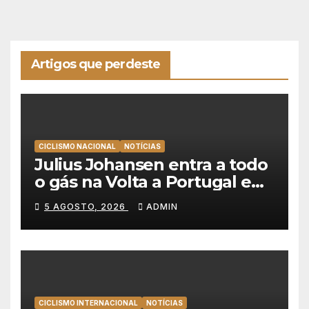
Artigos que perdeste
CICLISMO NACIONAL
NOTÍCIAS
Julius Johansen entra a todo
o gás na Volta a Portugal e
lidera dobradinha da UAE
5 AGOSTO, 2026
ADMIN
Team Emirates em Lisboa
CICLISMO INTERNACIONAL
NOTÍCIAS