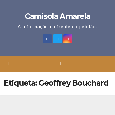
Skip
to
Camisola Amarela
content
A informação na frente do pelotão.
Etiqueta:
Geoffrey Bouchard