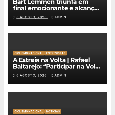
Bart Lemmen triunfa em
final emocionante e alcança
a primeira vitória da carreira
6 AGOSTO, 2026
ADMIN
na Volta à Polónia
CICLISMO NACIONAL
ENTREVISTAS
A Estreia na Volta | Rafael
Baltarejo: “Participar na Volta
a Portugal é o sonho de
6 AGOSTO, 2026
ADMIN
qualquer ciclista”
CICLISMO NACIONAL
NOTÍCIAS