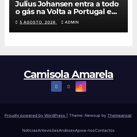
Julius Johansen entra a todo
o gás na Volta a Portugal e
lidera dobradinha da UAE
5 AGOSTO, 2026
ADMIN
Team Emirates em Lisboa
Camisola Amarela
Proudly powered by WordPress
|
Theme: Newsup by
Themeansar
.
Notícias
Antevisões
Análises
Apoia-nos
Contactos