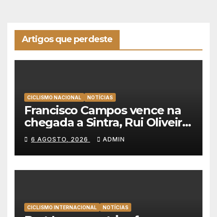
Artigos que perdeste
CICLISMO NACIONAL
NOTÍCIAS
Francisco Campos vence na
chegada a Sintra, Rui Oliveira
veste de amarelo na Volta a
6 AGOSTO, 2026
ADMIN
Portugal
CICLISMO INTERNACIONAL
NOTÍCIAS