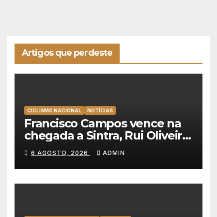
Artigos que perdeste
CICLISMO NACIONAL
NOTÍCIAS
Francisco Campos vence na
chegada a Sintra, Rui Oliveira
veste de amarelo na Volta a
6 AGOSTO, 2026
ADMIN
Portugal