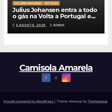
CICLISMO NACIONAL
NOTÍCIAS
Julius Johansen entra a todo
o gás na Volta a Portugal e
lidera dobradinha da UAE
5 AGOSTO, 2026
ADMIN
Team Emirates em Lisboa
Camisola Amarela
Proudly powered by WordPress
|
Theme: Newsup by
Themeansar
.