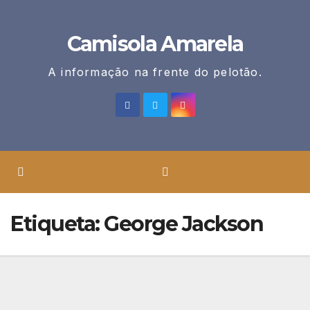
Skip
to
Camisola Amarela
content
A informação na frente do pelotão.
Etiqueta:
George Jackson