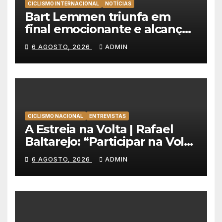
CICLISMO INTERNACIONAL
NOTÍCIAS
Bart Lemmen triunfa em
final emocionante e alcança
a primeira vitória da carreira
6 AGOSTO, 2026
ADMIN
na Volta à Polónia
CICLISMO NACIONAL
ENTREVISTAS
A Estreia na Volta | Rafael
Baltarejo: “Participar na Volta
a Portugal é o sonho de
6 AGOSTO, 2026
ADMIN
qualquer ciclista”